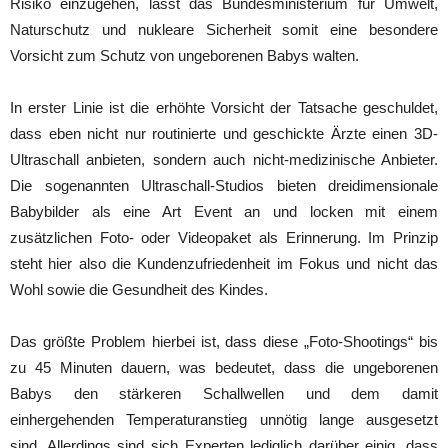
Risiko einzugehen, lässt das Bundesministerium für Umwelt,
Naturschutz und nukleare Sicherheit somit eine besondere
Vorsicht zum Schutz von ungeborenen Babys walten.
In erster Linie ist die erhöhte Vorsicht der Tatsache geschuldet,
dass eben nicht nur routinierte und geschickte Ärzte einen 3D-
Ultraschall anbieten, sondern auch nicht-medizinische Anbieter.
Die sogenannten Ultraschall-Studios bieten dreidimensionale
Babybilder als eine Art Event an und locken mit einem
zusätzlichen Foto- oder Videopaket als Erinnerung. Im Prinzip
steht hier also die Kundenzufriedenheit im Fokus und nicht das
Wohl sowie die Gesundheit des Kindes.
Das größte Problem hierbei ist, dass diese „Foto-Shootings“ bis
zu 45 Minuten dauern, was bedeutet, dass die ungeborenen
Babys den stärkeren Schallwellen und dem damit
einhergehenden Temperaturanstieg unnötig lange ausgesetzt
sind. Allerdings sind sich Experten lediglich darüber einig, dass