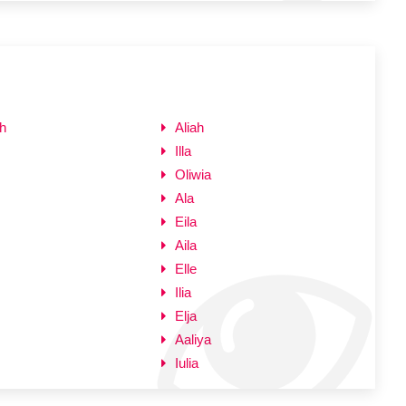
h
Aliah
Illa
Oliwia
Ala
Eila
Aila
Elle
Ilia
Elja
Aaliya
Iulia