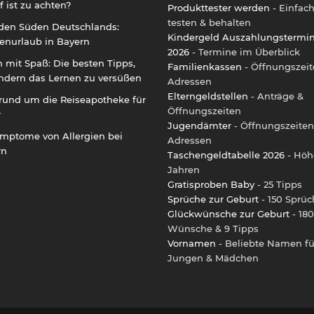
 ist zu achten?
Produkttester werden
- Einfac
testen & behalten
 den Süden Deutschlands:
Kindergeld Auszahlungstermi
enurlaub in Bayern
2026
- Termine im Überblick
 mit Spaß: Die besten Tipps,
Familienkassen
- Öffnungszeit
ndern das Lernen zu versüßen
Adressen
Elterngeldstellen
- Anträge &
rund um die Reiseapotheke für
Öffnungszeiten
r
Jugendämter
- Öffnungszeiten
ymptome von Allergien bei
Adressen
rn
Taschengeldtabelle 2026
- Höh
Jahren
Gratisproben Baby
- 25 Tipps
Sprüche zur Geburt
- 150 Sprüc
Glückwünsche zur Geburt
- 180
Wünsche & 9 Tipps
Vornamen
- Beliebte Namen fü
Jungen & Mädchen