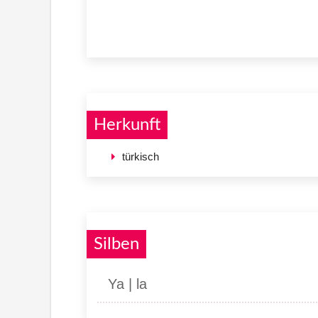
Herkunft
türkisch
Silben
Ya | la