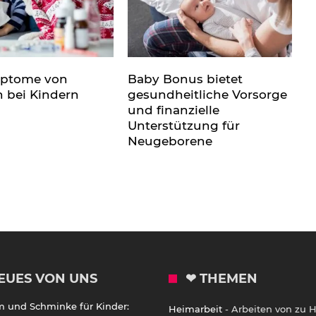
mptome von
Baby Bonus bietet
n bei Kindern
gesundheitliche Vorsorge
und finanzielle
Unterstützung für
Neugeborene
EUES VON UNS
❤ THEMEN
m und Schminke für Kinder:
Heimarbeit
- Arbeiten von zu 