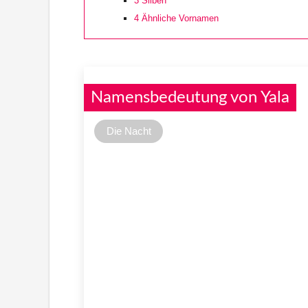
3
Silben
4
Ähnliche Vornamen
Namensbedeutung von Yala
Die Nacht