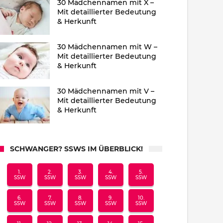
30 Mädchennamen mit X –
Mit detaillierter Bedeutung
& Herkunft
30 Mädchennamen mit W –
Mit detaillierter Bedeutung
& Herkunft
30 Mädchennamen mit V –
Mit detaillierter Bedeutung
& Herkunft
SCHWANGER? SSWS IM ÜBERBLICK!
1.
2.
3.
4.
5.
SSW
SSW
SSW
SSW
SSW
6.
7.
8.
9.
10.
SSW
SSW
SSW
SSW
SSW