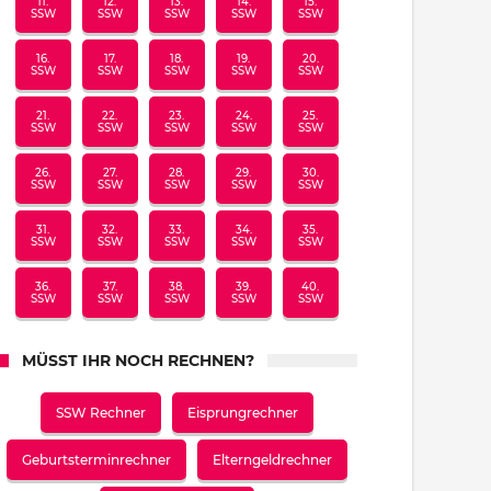
11.
12.
13.
14.
15.
SSW
SSW
SSW
SSW
SSW
16.
17.
18.
19.
20.
SSW
SSW
SSW
SSW
SSW
21.
22.
23.
24.
25.
SSW
SSW
SSW
SSW
SSW
26.
27.
28.
29.
30.
SSW
SSW
SSW
SSW
SSW
31.
32.
33.
34.
35.
SSW
SSW
SSW
SSW
SSW
36.
37.
38.
39.
40.
SSW
SSW
SSW
SSW
SSW
MÜSST IHR NOCH RECHNEN?
SSW Rechner
Eisprungrechner
Geburtsterminrechner
Elterngeldrechner