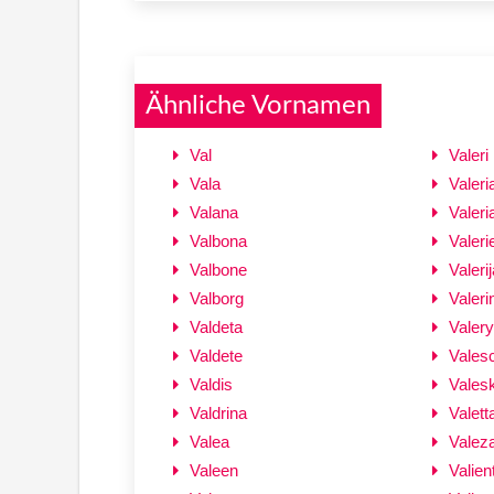
Ähnliche Vornamen
Val
Valeri
Vala
Valeri
Valana
Valeri
Valbona
Valeri
Valbone
Valerij
Valborg
Valeri
Valdeta
Valery
Valdete
Vales
Valdis
Vales
Valdrina
Valett
Valea
Valez
Valeen
Valien