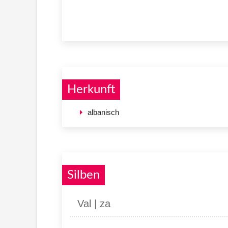
Herkunft
albanisch
Silben
Val | za