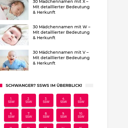
30 Mädchennamen mit X –
Mit detaillierter Bedeutung
& Herkunft
30 Mädchennamen mit W –
Mit detaillierter Bedeutung
& Herkunft
30 Mädchennamen mit V –
Mit detaillierter Bedeutung
& Herkunft
SCHWANGER? SSWS IM ÜBERBLICK!
1.
2.
3.
4.
5.
SSW
SSW
SSW
SSW
SSW
6.
7.
8.
9.
10.
SSW
SSW
SSW
SSW
SSW