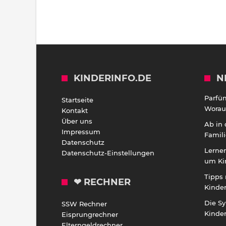
KINDERINFO.DE
N
Parfü
Startseite
Worauf
Kontakt
Über uns
Ab in
Impressum
Famili
Datenschutz
Lernen
Datenschutz-Einstellungen
um Ki
Tipps 
❤ RECHNER
Kinde
Die S
SSW Rechner
Kinde
Eisprungrechner
Elterngeldrechner