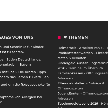
EUES VON UNS
❤ THEMEN
m und Schminke für Kinder:
Heimarbeit
- Arbeiten von zu 
 ist zu achten?
Produkttester werden
- Einfac
testen & behalten
 den Süden Deutschlands:
Kindergeld Auszahlungstermi
enurlaub in Bayern
2026
- Termine im Überblick
 mit Spaß: Die besten Tipps,
Familienkassen
- Öffnungszeit
ndern das Lernen zu versüßen
Adressen
Elterngeldstellen
- Anträge &
rund um die Reiseapotheke für
Öffnungszeiten
r
Jugendämter
- Öffnungszeiten
ymptome von Allergien bei
Adressen
rn
Taschengeldtabelle 2026
- Höh