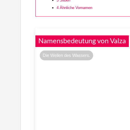
3
Silben
4
Ähnliche Vornamen
Namensbedeutung von Valza
Die Wellen des Wassers.