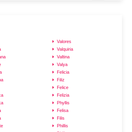
Valores
a
Valquiria
ana
Valtina
e
Valya
a
Felicia
na
Filiz
Felice
ca
Felizia
ka
Phyllis
a
Felisa
a
Filis
te
Phillis