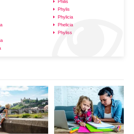
Philis
Phylis
Phylicia
ra
Phelicia
Phyliss
ia
a