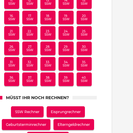
11.
12.
13.
14.
15.
SSW
SSW
SSW
SSW
SSW
16.
17.
18.
19.
20.
SSW
SSW
SSW
SSW
SSW
21.
22.
23.
24.
25.
SSW
SSW
SSW
SSW
SSW
26.
27.
28.
29.
30.
SSW
SSW
SSW
SSW
SSW
31.
32.
33.
34.
35.
SSW
SSW
SSW
SSW
SSW
36.
37.
38.
39.
40.
SSW
SSW
SSW
SSW
SSW
MÜSST IHR NOCH RECHNEN?
SSW Rechner
Eisprungrechner
Geburtsterminrechner
Elterngeldrechner