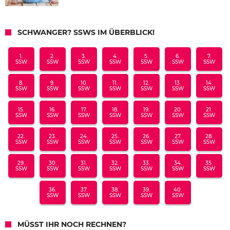
SCHWANGER? SSWS IM ÜBERBLICK!
1.
2.
3.
4.
5.
6.
7.
SSW
SSW
SSW
SSW
SSW
SSW
SSW
8.
9.
10.
11.
12.
13.
14.
SSW
SSW
SSW
SSW
SSW
SSW
SSW
15.
16.
17.
18.
19.
20.
21.
SSW
SSW
SSW
SSW
SSW
SSW
SSW
22.
23.
24.
25.
26.
27.
28.
SSW
SSW
SSW
SSW
SSW
SSW
SSW
29.
30.
31.
32.
33.
34.
35.
SSW
SSW
SSW
SSW
SSW
SSW
SSW
36.
37.
38.
39.
40.
SSW
SSW
SSW
SSW
SSW
MÜSST IHR NOCH RECHNEN?