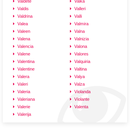
Valdete
Valka
Valdis
Valleri
Valdrina
Valli
Valea
Valmira
Valeen
Valna
Valena
Valnizia
Valencia
Valona
Valene
Valores
Valentina
Valquiria
Valentine
Valtina
Valera
Valya
Valeri
Valza
Valeria
Violanda
Valeriana
Violante
Valerie
Valenta
Valerija