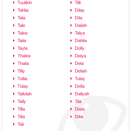
Tuulikki
Tilli
Tahlia
Dilay
Tala
Dila
Tale
Daliah
Talea
Talya
Talia
Dahlia
Tayla
Dolly
Thalea
Dalya
Thalia
Dela
Tilly
Deliah
Tullia
Tulay
Tülay
Della
Tallulah
Daliyah
Tally
Tila
Tilla
Diala
Tilia
Dilia
Tali