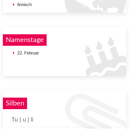
finnisch
Namenstage
22. Februar
Silben
Tu | u | li