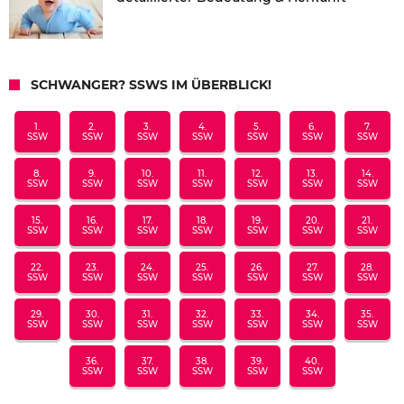
SCHWANGER? SSWS IM ÜBERBLICK!
1.
2.
3.
4.
5.
6.
7.
SSW
SSW
SSW
SSW
SSW
SSW
SSW
8.
9.
10.
11.
12.
13.
14.
SSW
SSW
SSW
SSW
SSW
SSW
SSW
15.
16.
17.
18.
19.
20.
21.
SSW
SSW
SSW
SSW
SSW
SSW
SSW
22.
23.
24.
25.
26.
27.
28.
SSW
SSW
SSW
SSW
SSW
SSW
SSW
29.
30.
31.
32.
33.
34.
35.
SSW
SSW
SSW
SSW
SSW
SSW
SSW
36.
37.
38.
39.
40.
SSW
SSW
SSW
SSW
SSW