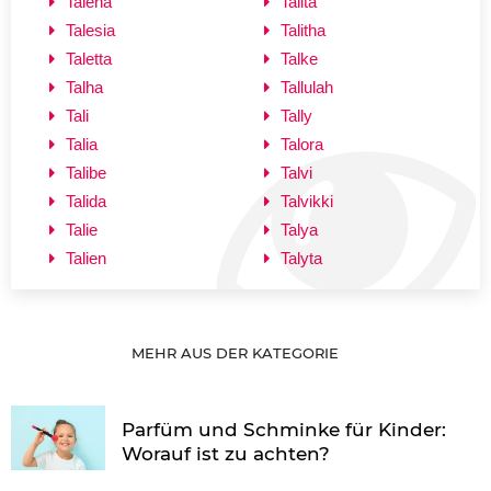
Talena
Talita
Talesia
Talitha
Taletta
Talke
Talha
Tallulah
Tali
Tally
Talia
Talora
Talibe
Talvi
Talida
Talvikki
Talie
Talya
Talien
Talyta
MEHR AUS DER KATEGORIE
Parfüm und Schminke für Kinder:
Worauf ist zu achten?