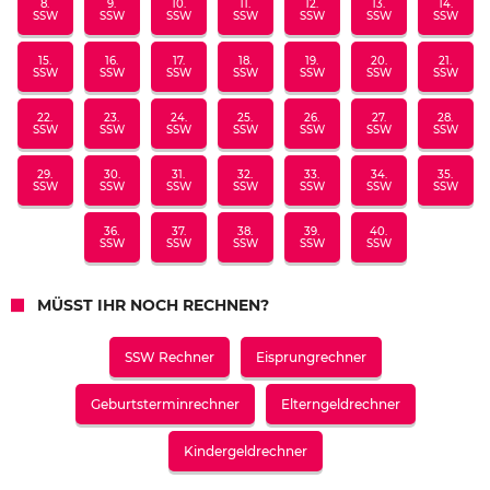
8.
9.
10.
11.
12.
13.
14.
SSW
SSW
SSW
SSW
SSW
SSW
SSW
15.
16.
17.
18.
19.
20.
21.
SSW
SSW
SSW
SSW
SSW
SSW
SSW
22.
23.
24.
25.
26.
27.
28.
SSW
SSW
SSW
SSW
SSW
SSW
SSW
29.
30.
31.
32.
33.
34.
35.
SSW
SSW
SSW
SSW
SSW
SSW
SSW
36.
37.
38.
39.
40.
SSW
SSW
SSW
SSW
SSW
MÜSST IHR NOCH RECHNEN?
SSW Rechner
Eisprungrechner
Geburtsterminrechner
Elterngeldrechner
Kindergeldrechner