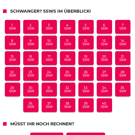
SCHWANGER? SSWS IM ÜBERBLICK!
1.
2.
3.
4.
5.
6.
7.
SSW
SSW
SSW
SSW
SSW
SSW
SSW
8.
9.
10.
11.
12.
13.
14.
SSW
SSW
SSW
SSW
SSW
SSW
SSW
15.
16.
17.
18.
19.
20.
21.
SSW
SSW
SSW
SSW
SSW
SSW
SSW
22.
23.
24.
25.
26.
27.
28.
SSW
SSW
SSW
SSW
SSW
SSW
SSW
29.
30.
31.
32.
33.
34.
35.
SSW
SSW
SSW
SSW
SSW
SSW
SSW
36.
37.
38.
39.
40.
SSW
SSW
SSW
SSW
SSW
MÜSST IHR NOCH RECHNEN?