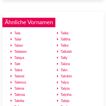
Ähnliche Vornamen
Tala
Talita
Talar
Talitha
Talasi
Talke
Talatawi
Tallulah
Talaya
Tally
Tale
Talora
Talea
Talvi
Taleed
Talvikki
Taleesa
Talya
Talena
Talyta
Talesia
Talytha
Taletta
Taleja