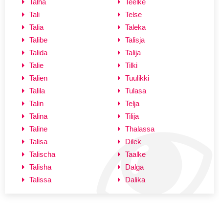
Talha
Teelke
Tali
Telse
Talia
Taleka
Talibe
Talisja
Talida
Talija
Talie
Tilki
Talien
Tuulikki
Talila
Tulasa
Talin
Telja
Talina
Tilija
Taline
Thalassa
Talisa
Dilek
Talischa
Taalke
Talisha
Dalga
Talissa
Dalika