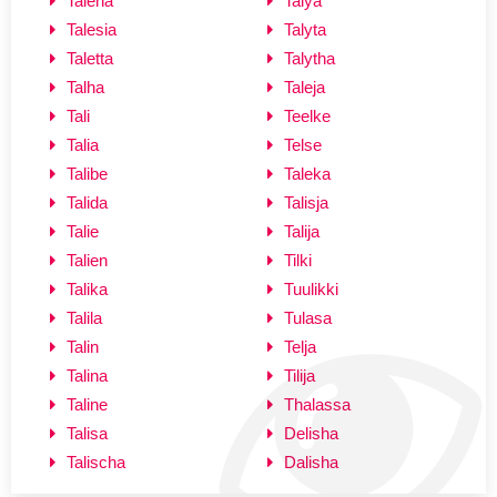
Talena
Talya
Talesia
Talyta
Taletta
Talytha
Talha
Taleja
Tali
Teelke
Talia
Telse
Talibe
Taleka
Talida
Talisja
Talie
Talija
Talien
Tilki
Talika
Tuulikki
Talila
Tulasa
Talin
Telja
Talina
Tilija
Taline
Thalassa
Talisa
Delisha
Talischa
Dalisha