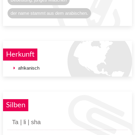
der name stammt aus dem arabischen.
Herkunft
afrikanisch
Silben
Ta | li | sha