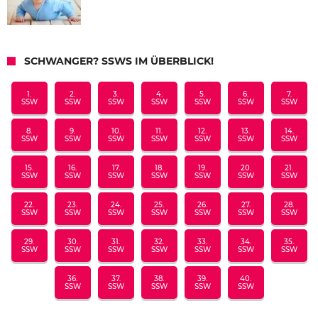
SCHWANGER? SSWS IM ÜBERBLICK!
1.
2.
3.
4.
5.
6.
7.
SSW
SSW
SSW
SSW
SSW
SSW
SSW
8.
9.
10.
11.
12.
13.
14.
SSW
SSW
SSW
SSW
SSW
SSW
SSW
15.
16.
17.
18.
19.
20.
21.
SSW
SSW
SSW
SSW
SSW
SSW
SSW
22.
23.
24.
25.
26.
27.
28.
SSW
SSW
SSW
SSW
SSW
SSW
SSW
29.
30.
31.
32.
33.
34.
35.
SSW
SSW
SSW
SSW
SSW
SSW
SSW
36.
37.
38.
39.
40.
SSW
SSW
SSW
SSW
SSW