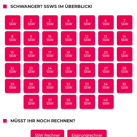
SCHWANGER? SSWS IM ÜBERBLICK!
1.
2.
3.
4.
5.
6.
7.
SSW
SSW
SSW
SSW
SSW
SSW
SSW
8.
9.
10.
11.
12.
13.
14.
SSW
SSW
SSW
SSW
SSW
SSW
SSW
15.
16.
17.
18.
19.
20.
21.
SSW
SSW
SSW
SSW
SSW
SSW
SSW
22.
23.
24.
25.
26.
27.
28.
SSW
SSW
SSW
SSW
SSW
SSW
SSW
29.
30.
31.
32.
33.
34.
35.
SSW
SSW
SSW
SSW
SSW
SSW
SSW
36.
37.
38.
39.
40.
SSW
SSW
SSW
SSW
SSW
MÜSST IHR NOCH RECHNEN?
SSW Rechner
Eisprungrechner