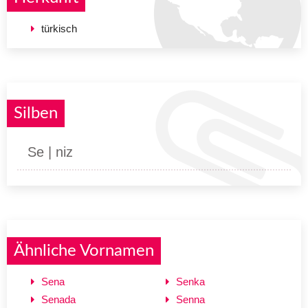
türkisch
Silben
Se | niz
Ähnliche Vornamen
Sena
Senka
Senada
Senna