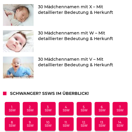
30 Mädchennamen mit X – Mit
detaillierter Bedeutung & Herkunft
30 Mädchennamen mit W – Mit
detaillierter Bedeutung & Herkunft
30 Mädchennamen mit V – Mit
detaillierter Bedeutung & Herkunft
SCHWANGER? SSWS IM ÜBERBLICK!
1.
2.
3.
4.
5.
6.
7.
SSW
SSW
SSW
SSW
SSW
SSW
SSW
8.
9.
10.
11.
12.
13.
14.
SSW
SSW
SSW
SSW
SSW
SSW
SSW