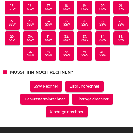
15.
16.
17.
18.
19.
20.
21.
SSW
SSW
SSW
SSW
SSW
SSW
SSW
22.
23.
24.
25.
26.
27.
28.
SSW
SSW
SSW
SSW
SSW
SSW
SSW
29.
30.
31.
32.
33.
34.
35.
SSW
SSW
SSW
SSW
SSW
SSW
SSW
36.
37.
38.
39.
40.
SSW
SSW
SSW
SSW
SSW
MÜSST IHR NOCH RECHNEN?
SSW Rechner
Eisprungrechner
Geburtsterminrechner
Elterngeldrechner
Kindergeldrechner