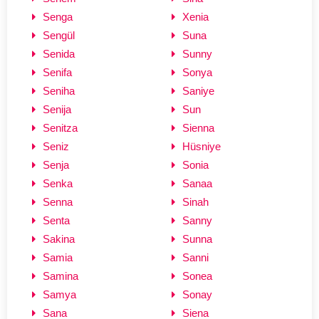
Senga
Xenia
Sengül
Suna
Senida
Sunny
Senifa
Sonya
Seniha
Saniye
Senija
Sun
Senitza
Sienna
Seniz
Hüsniye
Senja
Sonia
Senka
Sanaa
Senna
Sinah
Senta
Sanny
Sakina
Sunna
Samia
Sanni
Samina
Sonea
Samya
Sonay
Sana
Siena