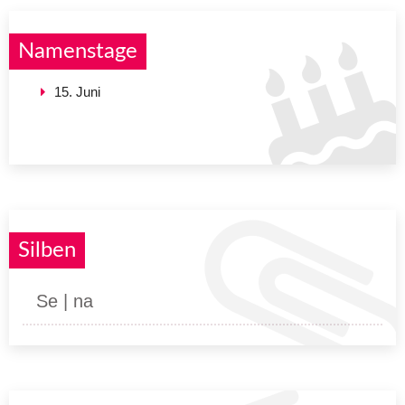
Namenstage
15. Juni
Silben
Se | na