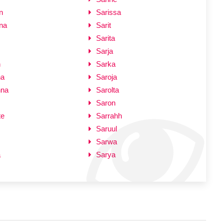
n
Sarissa
na
Sarit
Sarita
Sarja
h
Sarka
na
Saroja
nna
Sarolta
Saron
te
Sarrahh
Saruul
Sarwa
a
Sarya