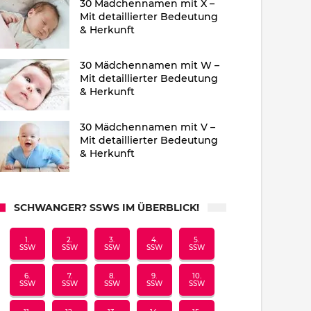
30 Mädchennamen mit X –
Mit detaillierter Bedeutung
& Herkunft
30 Mädchennamen mit W –
Mit detaillierter Bedeutung
& Herkunft
30 Mädchennamen mit V –
Mit detaillierter Bedeutung
& Herkunft
SCHWANGER? SSWS IM ÜBERBLICK!
1.
2.
3.
4.
5.
SSW
SSW
SSW
SSW
SSW
6.
7.
8.
9.
10.
SSW
SSW
SSW
SSW
SSW