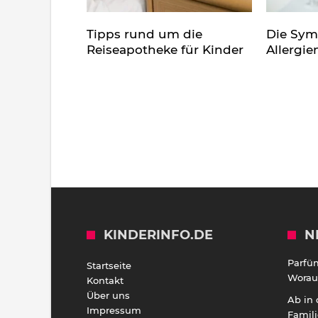
Tipps rund um die
Die Sy
Reiseapotheke für Kinder
Allergie
KINDERINFO.DE
N
Parfü
Startseite
Worauf
Kontakt
Über uns
Ab in
Impressum
Famili