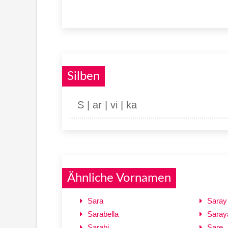
Silben
S | ar | vi | ka
Ähnliche Vornamen
Sara
Saray
Sarabella
Saray
Sarabi
Sare