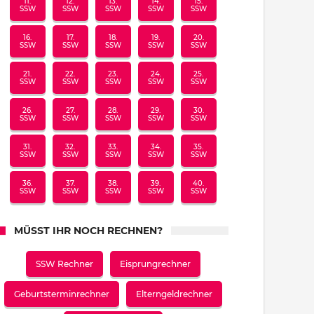
11.
12.
13.
14.
15.
SSW
SSW
SSW
SSW
SSW
16.
17.
18.
19.
20.
SSW
SSW
SSW
SSW
SSW
21.
22.
23.
24.
25.
SSW
SSW
SSW
SSW
SSW
26.
27.
28.
29.
30.
SSW
SSW
SSW
SSW
SSW
31.
32.
33.
34.
35.
SSW
SSW
SSW
SSW
SSW
36.
37.
38.
39.
40.
SSW
SSW
SSW
SSW
SSW
MÜSST IHR NOCH RECHNEN?
SSW Rechner
Eisprungrechner
Geburtsterminrechner
Elterngeldrechner