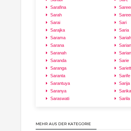
Sarafina
Saree
Sarah
Saree
Sarai
Sari
Sarajka
Saria
Sarama
Saria
Sarana
Saria
Saranah
Saria
Saranda
Sarie
Saranga
Sariet
Saranta
Sarife
Sarantuya
Sarija
Saranya
Sarik
Saraswati
Sarila
MEHR AUS DER KATEGORIE