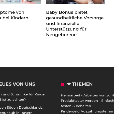
mptome von
Baby Bonus bietet
n bei Kindern
gesundheitliche Vorsorge
und finanzielle
Unterstützung für
Neugeborene
EUES VON UNS
❤ THEMEN
m und Schminke für Kinder:
Heimarbeit
- Arbeiten von zu 
 ist zu achten?
Produkttester werden
- Einfac
testen & behalten
 den Süden Deutschlands:
Kindergeld Auszahlungstermi
enurlaub in Bayern