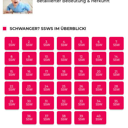
detaillierter Bedeutung & Herkunft
SCHWANGER? SSWS IM ÜBERBLICK!
1.
2.
3.
4.
5.
6.
7.
SSW
SSW
SSW
SSW
SSW
SSW
SSW
8.
9.
10.
11.
12.
13.
14.
SSW
SSW
SSW
SSW
SSW
SSW
SSW
15.
16.
17.
18.
19.
20.
21.
SSW
SSW
SSW
SSW
SSW
SSW
SSW
22.
23.
24.
25.
26.
27.
28.
SSW
SSW
SSW
SSW
SSW
SSW
SSW
29.
30.
31.
32.
33.
34.
35.
SSW
SSW
SSW
SSW
SSW
SSW
SSW
36.
37.
38.
39.
40.
SSW
SSW
SSW
SSW
SSW