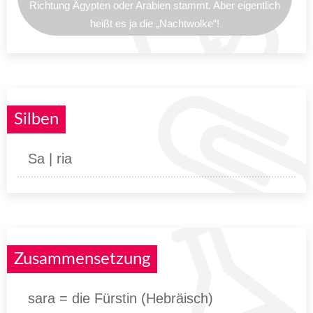
Richtung Ägypten oder Arabien stammt. Aber eigentlich
heißt es ja die „Nachtwolke“!
Silben
Sa | ria
Zusammensetzung
sara = die Fürstin (Hebräisch)