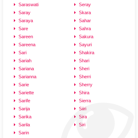
Saraswati
Seray
Saray
Skara
Saraya
Sahar
Sare
Sahra
Sareen
Sakura
Sareena
Sayuri
Sari
Shakira
Sariah
Shari
Sariana
Sheri
Sarianna
Sherri
Sarie
Sherry
Sariette
Shira
Sarife
Sierra
Sarija
Siiri
Sarika
Sira
Sarila
Siri
Sarin