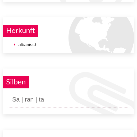
Herkunft
albanisch
Silben
Sa | ran | ta