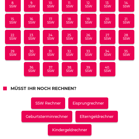
8.
9.
10.
11.
12.
13.
14.
SSW
SSW
SSW
SSW
SSW
SSW
SSW
15.
16.
17.
18.
19.
20.
21.
SSW
SSW
SSW
SSW
SSW
SSW
SSW
22.
23.
24.
25.
26.
27.
28.
SSW
SSW
SSW
SSW
SSW
SSW
SSW
29.
30.
31.
32.
33.
34.
35.
SSW
SSW
SSW
SSW
SSW
SSW
SSW
36.
37.
38.
39.
40.
SSW
SSW
SSW
SSW
SSW
MÜSST IHR NOCH RECHNEN?
SSW Rechner
Eisprungrechner
Geburtsterminrechner
Elterngeldrechner
Kindergeldrechner