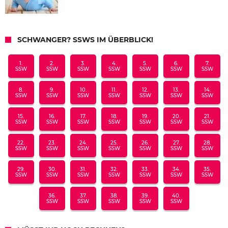
SCHWANGER? SSWS IM ÜBERBLICK!
1.
2.
3.
4.
5.
6.
7.
SSW
SSW
SSW
SSW
SSW
SSW
SSW
8.
9.
10.
11.
12.
13.
14.
SSW
SSW
SSW
SSW
SSW
SSW
SSW
15.
16.
17.
18.
19.
20.
21.
SSW
SSW
SSW
SSW
SSW
SSW
SSW
22.
23.
24.
25.
26.
27.
28.
SSW
SSW
SSW
SSW
SSW
SSW
SSW
29.
30.
31.
32.
33.
34.
35.
SSW
SSW
SSW
SSW
SSW
SSW
SSW
36.
37.
38.
39.
40.
SSW
SSW
SSW
SSW
SSW