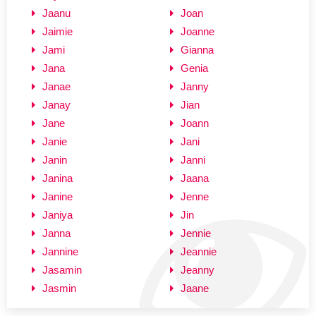
Jaanu
Joan
Jaimie
Joanne
Jami
Gianna
Jana
Genia
Janae
Janny
Janay
Jian
Jane
Joann
Janie
Jani
Janin
Janni
Janina
Jaana
Janine
Jenne
Janiya
Jin
Janna
Jennie
Jannine
Jeannie
Jasamin
Jeanny
Jasmin
Jaane