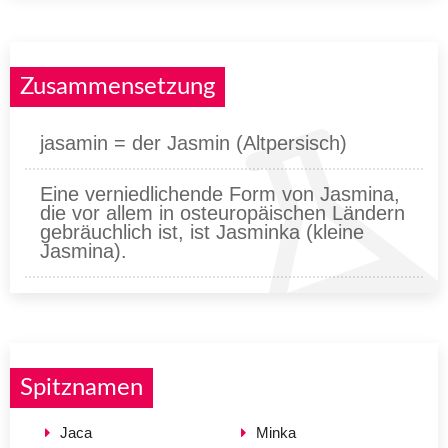
Zusammensetzung
jasamin = der Jasmin (Altpersisch)
Eine verniedlichende Form von Jasmina,
die vor allem in osteuropäischen Ländern
gebräuchlich ist, ist Jasminka (kleine
Jasmina).
Spitznamen
Jaca
Minka