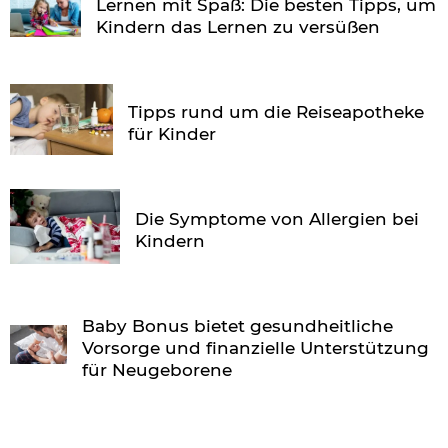
Lernen mit Spaß: Die besten Tipps, um
Kindern das Lernen zu versüßen
Tipps rund um die Reiseapotheke
für Kinder
Die Symptome von Allergien bei
Kindern
Baby Bonus bietet gesundheitliche
Vorsorge und finanzielle Unterstützung
für Neugeborene