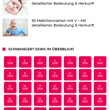
detaillierter Bedeutung & Herkunft
30 Mädchennamen mit V – Mit
detaillierter Bedeutung & Herkunft
SCHWANGER? SSWS IM ÜBERBLICK!
1.
2.
3.
4.
5.
6.
7.
SSW
SSW
SSW
SSW
SSW
SSW
SSW
8.
9.
10.
11.
12.
13.
14.
SSW
SSW
SSW
SSW
SSW
SSW
SSW
15.
16.
17.
18.
19.
20.
21.
SSW
SSW
SSW
SSW
SSW
SSW
SSW
22.
23.
24.
25.
26.
27.
28.
SSW
SSW
SSW
SSW
SSW
SSW
SSW