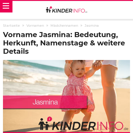
Startseite
Vornamen
Mädchennamen
Jasmina
Vorname Jasmina: Bedeutung,
Herkunft, Namenstage & weitere
Details