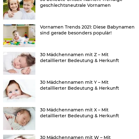
geschlechtsneutrale Vornamen
Vornamen Trends 2021: Diese Babynamen
sind gerade besonders populär!
30 Mädchennamen mit Z – Mit
detaillierter Bedeutung & Herkunft
30 Mädchennamen mit Y – Mit
detaillierter Bedeutung & Herkunft
30 Mädchennamen mit X – Mit
detaillierter Bedeutung & Herkunft
30 Mädchennamen mit W – Mit