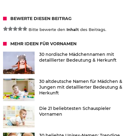
BEWERTE DIESEN BEITRAG
Bitte bewerte den
Inhalt
des Beitrags.
MEHR IDEEN FÜR VORNAMEN
30 nordische Mädchennamen mit
detaillierter Bedeutung & Herkunft
30 altdeutsche Namen für Mädchen &
Jungen mit detaillierter Bedeutung &
Herkunft
Die 21 beliebtesten Schauspieler
Vornamen
30 beliebte Unisex-Namen: Trendige