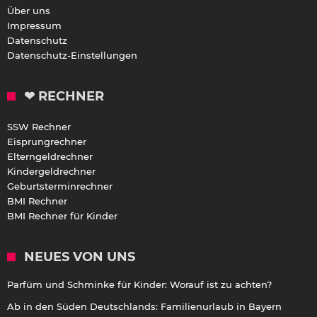
Über uns
Impressum
Datenschutz
Datenschutz-Einstellungen
❤ RECHNER
SSW Rechner
Eisprungrechner
Elterngeldrechner
Kindergeldrechner
Geburtsterminrechner
BMI Rechner
BMI Rechner für Kinder
NEUES VON UNS
Parfüm und Schminke für Kinder: Worauf ist zu achten?
Ab in den Süden Deutschlands: Familienurlaub in Bayern