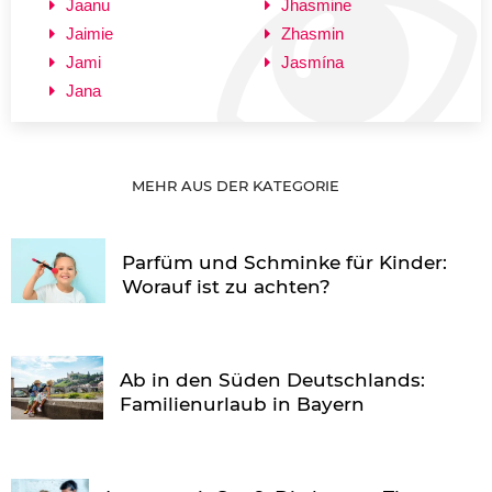
Jaanu
Jhasmine
Jaimie
Zhasmin
Jami
Jasmína
Jana
MEHR AUS DER KATEGORIE
Parfüm und Schminke für Kinder:
Worauf ist zu achten?
Ab in den Süden Deutschlands:
Familienurlaub in Bayern