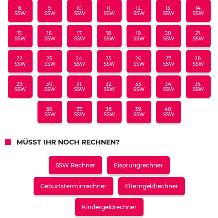
8.
9.
10.
11.
12.
13.
14.
SSW
SSW
SSW
SSW
SSW
SSW
SSW
15.
16.
17.
18.
19.
20.
21.
SSW
SSW
SSW
SSW
SSW
SSW
SSW
22.
23.
24.
25.
26.
27.
28.
SSW
SSW
SSW
SSW
SSW
SSW
SSW
29.
30.
31.
32.
33.
34.
35.
SSW
SSW
SSW
SSW
SSW
SSW
SSW
36.
37.
38.
39.
40.
SSW
SSW
SSW
SSW
SSW
MÜSST IHR NOCH RECHNEN?
SSW Rechner
Eisprungrechner
Geburtsterminrechner
Elterngeldrechner
Kindergeldrechner