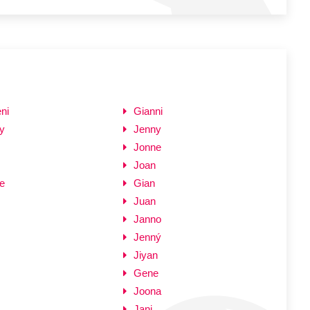
ni
Gianni
y
Jenny
Jonne
Joan
e
Gian
Juan
Janno
Jenný
Jiyan
Gene
Joona
Jani