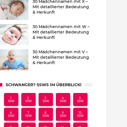
30 Mädchennamen mit X –
Mit detaillierter Bedeutung
& Herkunft
30 Mädchennamen mit W –
Mit detaillierter Bedeutung
& Herkunft
30 Mädchennamen mit V –
Mit detaillierter Bedeutung
& Herkunft
SCHWANGER? SSWS IM ÜBERBLICK!
1.
2.
3.
4.
5.
SSW
SSW
SSW
SSW
SSW
6.
7.
8.
9.
10.
SSW
SSW
SSW
SSW
SSW