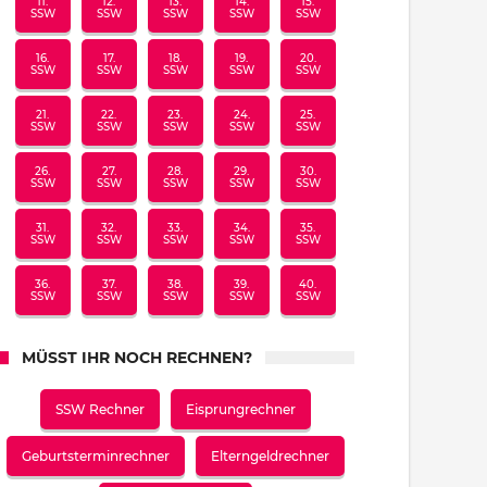
11.
12.
13.
14.
15.
SSW
SSW
SSW
SSW
SSW
16.
17.
18.
19.
20.
SSW
SSW
SSW
SSW
SSW
21.
22.
23.
24.
25.
SSW
SSW
SSW
SSW
SSW
26.
27.
28.
29.
30.
SSW
SSW
SSW
SSW
SSW
31.
32.
33.
34.
35.
SSW
SSW
SSW
SSW
SSW
36.
37.
38.
39.
40.
SSW
SSW
SSW
SSW
SSW
MÜSST IHR NOCH RECHNEN?
SSW Rechner
Eisprungrechner
Geburtsterminrechner
Elterngeldrechner