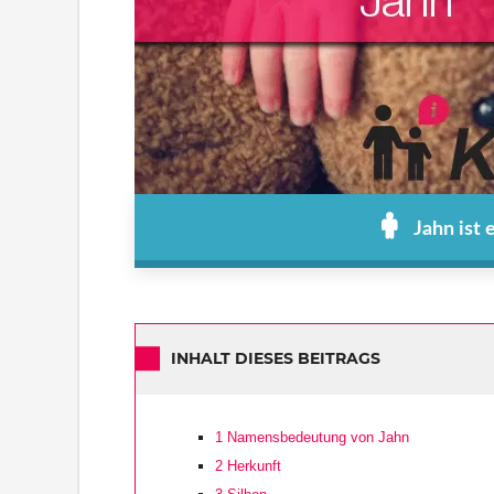
Jahn ist
INHALT DIESES BEITRAGS
1
Namensbedeutung von Jahn
2
Herkunft