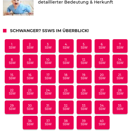
detaillierter Bedeutung & Herkunft
SCHWANGER? SSWS IM ÜBERBLICK!
1.
2.
3.
4.
5.
6.
7.
SSW
SSW
SSW
SSW
SSW
SSW
SSW
8.
9.
10.
11.
12.
13.
14.
SSW
SSW
SSW
SSW
SSW
SSW
SSW
15.
16.
17.
18.
19.
20.
21.
SSW
SSW
SSW
SSW
SSW
SSW
SSW
22.
23.
24.
25.
26.
27.
28.
SSW
SSW
SSW
SSW
SSW
SSW
SSW
29.
30.
31.
32.
33.
34.
35.
SSW
SSW
SSW
SSW
SSW
SSW
SSW
36.
37.
38.
39.
40.
SSW
SSW
SSW
SSW
SSW