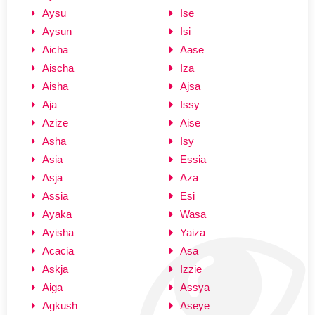
Aysu
Ise
Aysun
Isi
Aicha
Aase
Aischa
Iza
Aisha
Ajsa
Aja
Issy
Azize
Aise
Asha
Isy
Asia
Essia
Asja
Aza
Assia
Esi
Ayaka
Wasa
Ayisha
Yaiza
Acacia
Asa
Askja
Izzie
Aiga
Assya
Agkush
Aseye