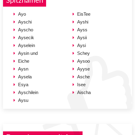
Spitznamen
Ayo
EisTee
Ayschi
Ayshi
Ayscho
Ayss
Aysecik
Aysii
Ayselein
Aysi
Aysin und
Schey
Eiche
Aysoo
Aysn
Ayyse
Aysela
Asche
Esya
Isee
Ayschilein
Aischa
Aysu