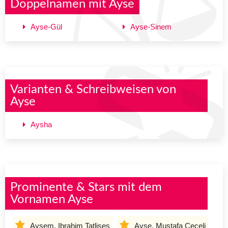
Doppelnamen mit Ayse
Ayse-Gül
Ayse-Sinem
Varianten & Schreibweisen von
Ayse
Aysha
Prominente & Stars mit dem
Vornamen Ayse
Aysem, Ibrahim Tatlises
Ayse, Mustafa Ceceli