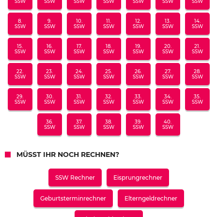
SSW
SSW
SSW
SSW
SSW
SSW
SSW
8.
9.
10.
11.
12.
13.
14.
SSW
SSW
SSW
SSW
SSW
SSW
SSW
15.
16.
17.
18.
19.
20.
21.
SSW
SSW
SSW
SSW
SSW
SSW
SSW
22.
23.
24.
25.
26.
27.
28.
SSW
SSW
SSW
SSW
SSW
SSW
SSW
29.
30.
31.
32.
33.
34.
35.
SSW
SSW
SSW
SSW
SSW
SSW
SSW
36.
37.
38.
39.
40.
SSW
SSW
SSW
SSW
SSW
MÜSST IHR NOCH RECHNEN?
SSW Rechner
Eisprungrechner
Geburtsterminrechner
Elterngeldrechner