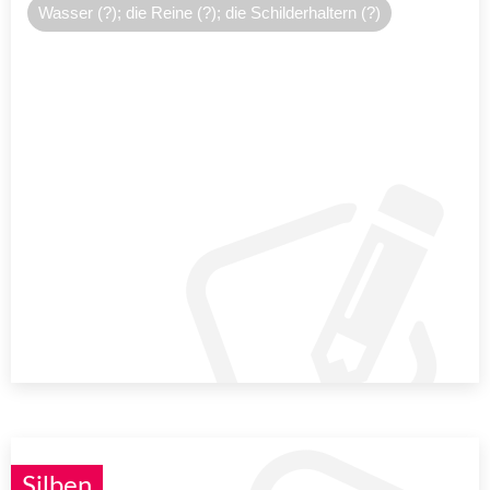
Wasser (?); die Reine (?); die Schilderhaltern (?)
Silben