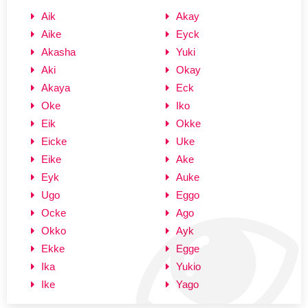
Aik
Akay
Aike
Eyck
Akasha
Yuki
Aki
Okay
Akaya
Eck
Oke
Iko
Eik
Okke
Eicke
Uke
Eike
Ake
Eyk
Auke
Ugo
Eggo
Ocke
Ago
Okko
Ayk
Ekke
Egge
Ika
Yukio
Ike
Yago