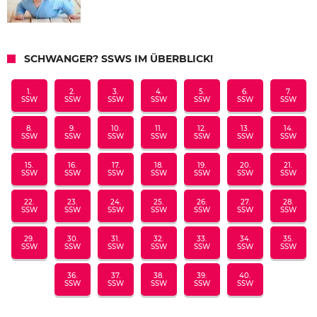
SCHWANGER? SSWS IM ÜBERBLICK!
1.
2.
3.
4.
5.
6.
7.
SSW
SSW
SSW
SSW
SSW
SSW
SSW
8.
9.
10.
11.
12.
13.
14.
SSW
SSW
SSW
SSW
SSW
SSW
SSW
15.
16.
17.
18.
19.
20.
21.
SSW
SSW
SSW
SSW
SSW
SSW
SSW
22.
23.
24.
25.
26.
27.
28.
SSW
SSW
SSW
SSW
SSW
SSW
SSW
29.
30.
31.
32.
33.
34.
35.
SSW
SSW
SSW
SSW
SSW
SSW
SSW
36.
37.
38.
39.
40.
SSW
SSW
SSW
SSW
SSW