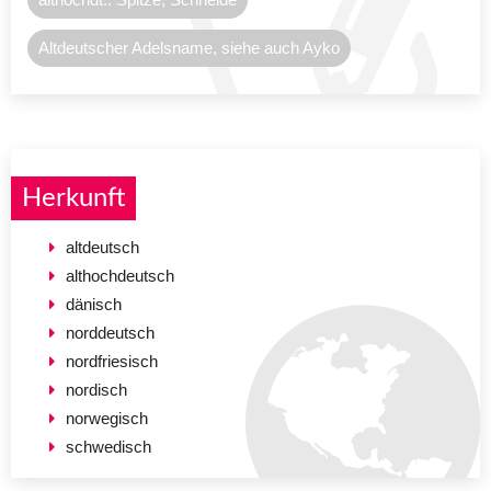
Altdeutscher Adelsname, siehe auch Ayko
Herkunft
altdeutsch
althochdeutsch
dänisch
norddeutsch
nordfriesisch
nordisch
norwegisch
schwedisch