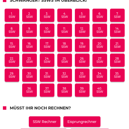
SCHWANGER? SSWS IM ÜBERBLICK!
1.
2.
3.
4.
5.
6.
7.
SSW
SSW
SSW
SSW
SSW
SSW
SSW
8.
9.
10.
11.
12.
13.
14.
SSW
SSW
SSW
SSW
SSW
SSW
SSW
15.
16.
17.
18.
19.
20.
21.
SSW
SSW
SSW
SSW
SSW
SSW
SSW
22.
23.
24.
25.
26.
27.
28.
SSW
SSW
SSW
SSW
SSW
SSW
SSW
29.
30.
31.
32.
33.
34.
35.
SSW
SSW
SSW
SSW
SSW
SSW
SSW
36.
37.
38.
39.
40.
SSW
SSW
SSW
SSW
SSW
MÜSST IHR NOCH RECHNEN?
SSW Rechner
Eisprungrechner