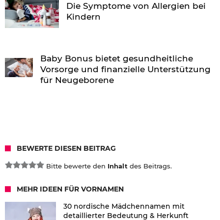
Die Symptome von Allergien bei
Kindern
Baby Bonus bietet gesundheitliche
Vorsorge und finanzielle Unterstützung
für Neugeborene
BEWERTE DIESEN BEITRAG
Bitte bewerte den
Inhalt
des Beitrags.
MEHR IDEEN FÜR VORNAMEN
30 nordische Mädchennamen mit
detaillierter Bedeutung & Herkunft