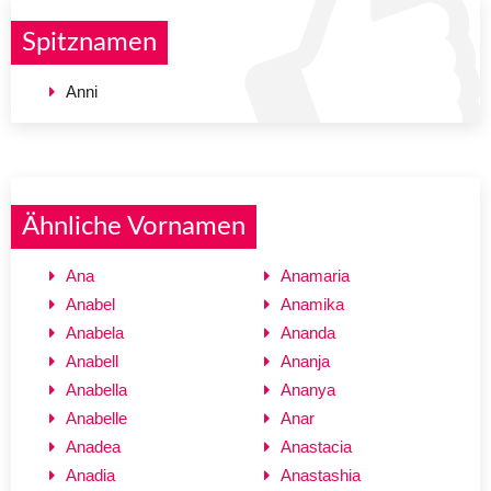
Spitznamen
Anni
Ähnliche Vornamen
Ana
Anamaria
Anabel
Anamika
Anabela
Ananda
Anabell
Ananja
Anabella
Ananya
Anabelle
Anar
Anadea
Anastacia
Anadia
Anastashia