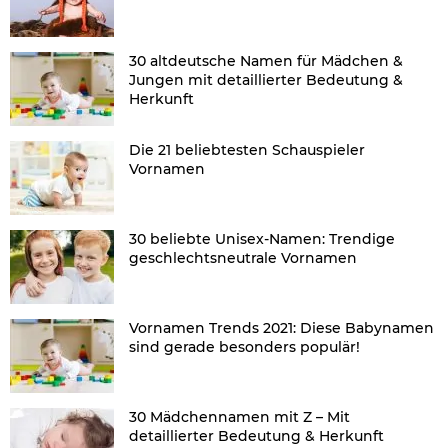
30 altdeutsche Namen für Mädchen &
Jungen mit detaillierter Bedeutung &
Herkunft
Die 21 beliebtesten Schauspieler
Vornamen
30 beliebte Unisex-Namen: Trendige
geschlechtsneutrale Vornamen
Vornamen Trends 2021: Diese Babynamen
sind gerade besonders populär!
30 Mädchennamen mit Z – Mit
detaillierter Bedeutung & Herkunft