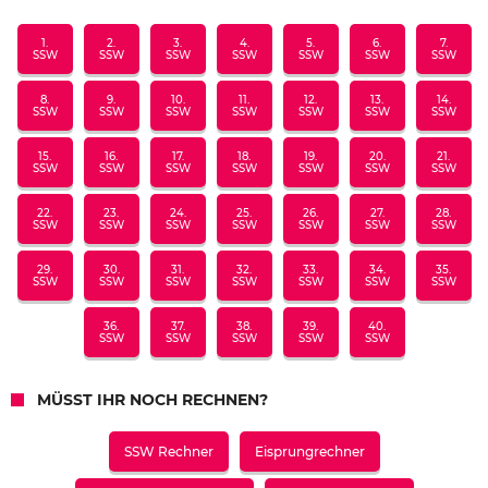
1.
2.
3.
4.
5.
6.
7.
SSW
SSW
SSW
SSW
SSW
SSW
SSW
8.
9.
10.
11.
12.
13.
14.
SSW
SSW
SSW
SSW
SSW
SSW
SSW
15.
16.
17.
18.
19.
20.
21.
SSW
SSW
SSW
SSW
SSW
SSW
SSW
22.
23.
24.
25.
26.
27.
28.
SSW
SSW
SSW
SSW
SSW
SSW
SSW
29.
30.
31.
32.
33.
34.
35.
SSW
SSW
SSW
SSW
SSW
SSW
SSW
36.
37.
38.
39.
40.
SSW
SSW
SSW
SSW
SSW
MÜSST IHR NOCH RECHNEN?
SSW Rechner
Eisprungrechner