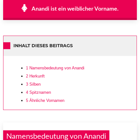
Anandi ist ein weiblicher Vorname.
INHALT DIESES BEITRAGS
1
Namensbedeutung von Anandi
2
Herkunft
3
Silben
4
Spitznamen
5
Ähnliche Vornamen
Namensbedeutung von Anandi