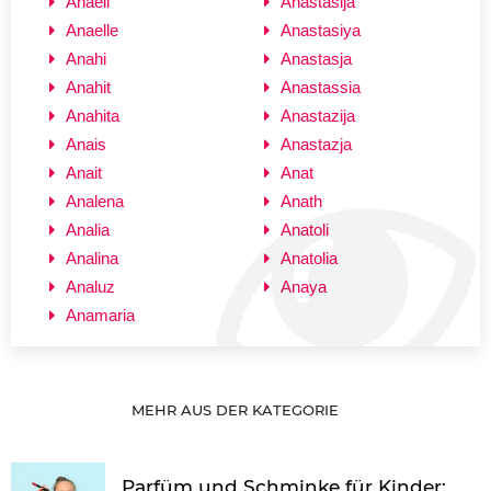
Anaeli
Anastasija
Anaelle
Anastasiya
Anahi
Anastasja
Anahit
Anastassia
Anahita
Anastazija
Anais
Anastazja
Anait
Anat
Analena
Anath
Analia
Anatoli
Analina
Anatolia
Analuz
Anaya
Anamaria
MEHR AUS DER KATEGORIE
Parfüm und Schminke für Kinder: