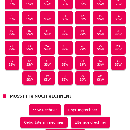
1.
2.
3.
4.
5.
6.
7.
SSW
SSW
SSW
SSW
SSW
SSW
SSW
8.
9.
10.
11.
12.
13.
14.
SSW
SSW
SSW
SSW
SSW
SSW
SSW
15.
16.
17.
18.
19.
20.
21.
SSW
SSW
SSW
SSW
SSW
SSW
SSW
22.
23.
24.
25.
26.
27.
28.
SSW
SSW
SSW
SSW
SSW
SSW
SSW
29.
30.
31.
32.
33.
34.
35.
SSW
SSW
SSW
SSW
SSW
SSW
SSW
36.
37.
38.
39.
40.
SSW
SSW
SSW
SSW
SSW
MÜSST IHR NOCH RECHNEN?
SSW Rechner
Eisprungrechner
Geburtsterminrechner
Elterngeldrechner