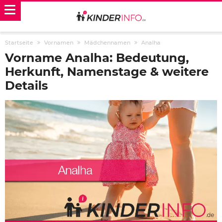
Startseite
Vornamen
Mädchennamen
Analha
Vorname Analha: Bedeutung,
Herkunft, Namenstage & weitere
Details