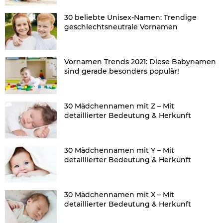
30 beliebte Unisex-Namen: Trendige
geschlechtsneutrale Vornamen
Vornamen Trends 2021: Diese Babynamen
sind gerade besonders populär!
30 Mädchennamen mit Z – Mit
detaillierter Bedeutung & Herkunft
30 Mädchennamen mit Y – Mit
detaillierter Bedeutung & Herkunft
30 Mädchennamen mit X – Mit
detaillierter Bedeutung & Herkunft