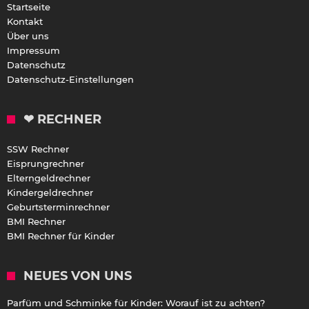
Startseite
Kontakt
Über uns
Impressum
Datenschutz
Datenschutz-Einstellungen
❤ RECHNER
SSW Rechner
Eisprungrechner
Elterngeldrechner
Kindergeldrechner
Geburtsterminrechner
BMI Rechner
BMI Rechner für Kinder
NEUES VON UNS
Parfüm und Schminke für Kinder: Worauf ist zu achten?