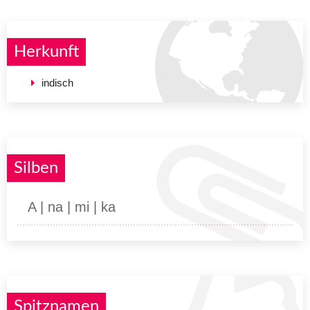
Herkunft
indisch
Silben
A | na | mi | ka
Spitznamen