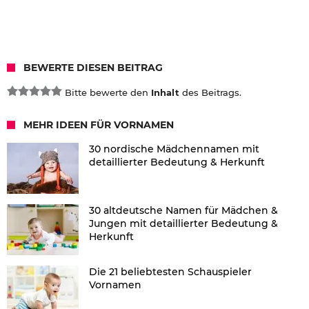
BEWERTE DIESEN BEITRAG
Bitte bewerte den
Inhalt
des Beitrags.
MEHR IDEEN FÜR VORNAMEN
30 nordische Mädchennamen mit
detaillierter Bedeutung & Herkunft
30 altdeutsche Namen für Mädchen &
Jungen mit detaillierter Bedeutung &
Herkunft
Die 21 beliebtesten Schauspieler
Vornamen