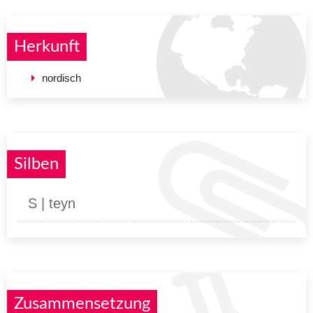
Herkunft
nordisch
Silben
S | teyn
Zusammensetzung