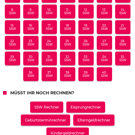
8.
9.
10.
11.
12.
13.
14.
SSW
SSW
SSW
SSW
SSW
SSW
SSW
15.
16.
17.
18.
19.
20.
21.
SSW
SSW
SSW
SSW
SSW
SSW
SSW
22.
23.
24.
25.
26.
27.
28.
SSW
SSW
SSW
SSW
SSW
SSW
SSW
29.
30.
31.
32.
33.
34.
35.
SSW
SSW
SSW
SSW
SSW
SSW
SSW
36.
37.
38.
39.
40.
SSW
SSW
SSW
SSW
SSW
MÜSST IHR NOCH RECHNEN?
SSW Rechner
Eisprungrechner
Geburtsterminrechner
Elterngeldrechner
Kindergeldrechner