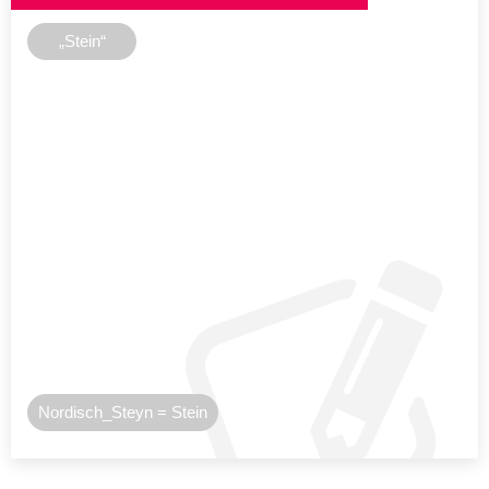
„Stein“
Nordisch_Steyn = Stein