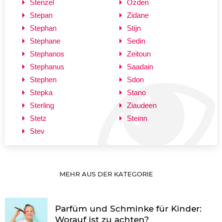
Stenzel
Özden
Stepan
Zidane
Stephan
Stijn
Stephane
Sedin
Stephanos
Zeitoun
Stephanus
Saadain
Stephen
Sdon
Stepka
Stano
Sterling
Ziaudeen
Stetz
Steinn
Stev
MEHR AUS DER KATEGORIE
Parfüm und Schminke für Kinder:
Worauf ist zu achten?