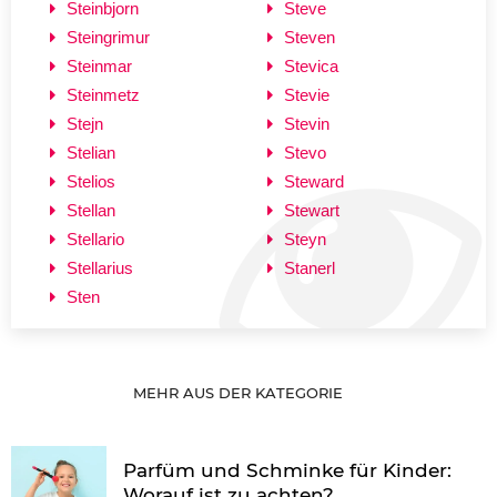
Steinbjorn
Steve
Steingrimur
Steven
Steinmar
Stevica
Steinmetz
Stevie
Stejn
Stevin
Stelian
Stevo
Stelios
Steward
Stellan
Stewart
Stellario
Steyn
Stellarius
Stanerl
Sten
MEHR AUS DER KATEGORIE
Parfüm und Schminke für Kinder:
Worauf ist zu achten?