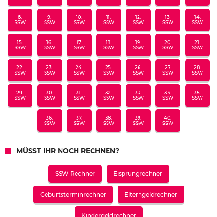
8.
9.
10.
11.
12.
13.
14.
SSW
SSW
SSW
SSW
SSW
SSW
SSW
15.
16.
17.
18.
19.
20.
21.
SSW
SSW
SSW
SSW
SSW
SSW
SSW
22.
23.
24.
25.
26.
27.
28.
SSW
SSW
SSW
SSW
SSW
SSW
SSW
29.
30.
31.
32.
33.
34.
35.
SSW
SSW
SSW
SSW
SSW
SSW
SSW
36.
37.
38.
39.
40.
SSW
SSW
SSW
SSW
SSW
MÜSST IHR NOCH RECHNEN?
SSW Rechner
Eisprungrechner
Geburtsterminrechner
Elterngeldrechner
Kindergeldrechner