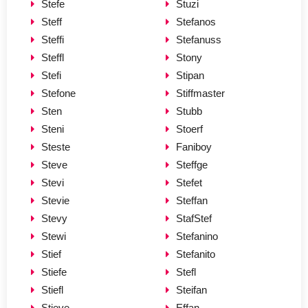
Stefe
Stuzi
Steff
Stefanos
Steffi
Stefanuss
Steffl
Stony
Stefi
Stipan
Stefone
Stiffmaster
Sten
Stubb
Steni
Stoerf
Steste
Faniboy
Steve
Steffge
Stevi
Stefet
Stevie
Steffan
Stevy
StafStef
Stewi
Stefanino
Stief
Stefanito
Stiefe
Stefl
Stiefl
Steifan
Stieve
Effan