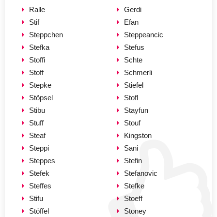
Ralle
Gerdi
Stif
Efan
Steppchen
Steppeancic
Stefka
Stefus
Stoffi
Schte
Stoff
Schmerli
Stepke
Stiefel
Stöpsel
Stofl
Stibu
Stayfun
Stuff
Stouf
Steaf
Kingston
Steppi
Sani
Steppes
Stefin
Stefek
Stefanovic
Steffes
Stefke
Stifu
Stoeff
Stöffel
Stoney