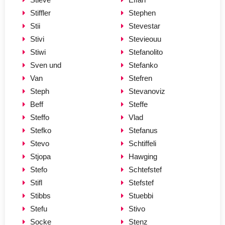
Stiffler
Stephen
Stii
Stevestar
Stivi
Stevieouu
Stiwi
Stefanolito
Sven und
Stefanko
Van
Stefren
Steph
Stevanoviz
Beff
Steffe
Steffo
Vlad
Stefko
Stefanus
Stevo
Schtiffeli
Stjopa
Hawging
Stefo
Schtefstef
Stifl
Stefstef
Stibbs
Stuebbi
Stefu
Stivo
Socke
Stenz