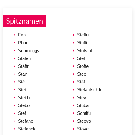
Spitznamen
Fan
Steffu
Phan
Stuffi
Schmoggy
Stöfstöf
Stafen
Stèf
Stäffr
Stoffel
Stan
Stee
Sté
Stäf
Steb
Stefantschik
Stebbi
Stev
Stebo
Stuba
Stef
Schtifu
Stefane
Steevo
Stefanek
Stove