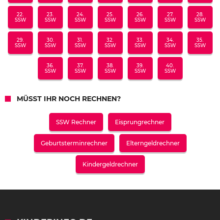
22.
23.
24.
25.
26.
27.
28.
SSW
SSW
SSW
SSW
SSW
SSW
SSW
29.
30.
31.
32.
33.
34.
35.
SSW
SSW
SSW
SSW
SSW
SSW
SSW
36.
37.
38.
39.
40.
SSW
SSW
SSW
SSW
SSW
MÜSST IHR NOCH RECHNEN?
SSW Rechner
Eisprungrechner
Geburtsterminrechner
Elterngeldrechner
Kindergeldrechner