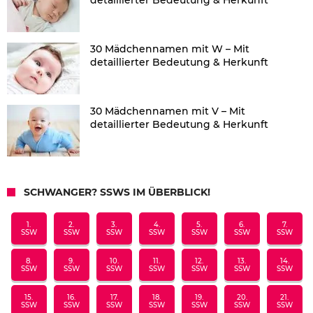
30 Mädchennamen mit W – Mit
detaillierter Bedeutung & Herkunft
30 Mädchennamen mit V – Mit
detaillierter Bedeutung & Herkunft
SCHWANGER? SSWS IM ÜBERBLICK!
1.
2.
3.
4.
5.
6.
7.
SSW
SSW
SSW
SSW
SSW
SSW
SSW
8.
9.
10.
11.
12.
13.
14.
SSW
SSW
SSW
SSW
SSW
SSW
SSW
15.
16.
17.
18.
19.
20.
21.
SSW
SSW
SSW
SSW
SSW
SSW
SSW