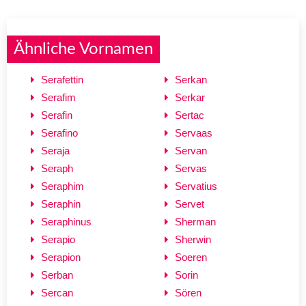
Ähnliche Vornamen
Serafettin
Serkan
Serafim
Serkar
Serafin
Sertac
Serafino
Servaas
Seraja
Servan
Seraph
Servas
Seraphim
Servatius
Seraphin
Servet
Seraphinus
Sherman
Serapio
Sherwin
Serapion
Soeren
Serban
Sorin
Sercan
Sören