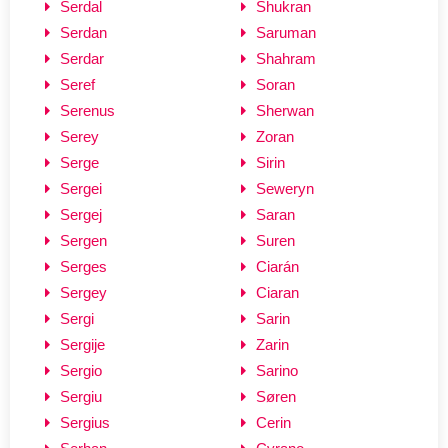
Serdal
Shukran
Serdan
Saruman
Serdar
Shahram
Seref
Soran
Serenus
Sherwan
Serey
Zoran
Serge
Sirin
Sergei
Seweryn
Sergej
Saran
Sergen
Suren
Serges
Ciarán
Sergey
Ciaran
Sergi
Sarin
Sergije
Zarin
Sergio
Sarino
Sergiu
Søren
Sergius
Cerin