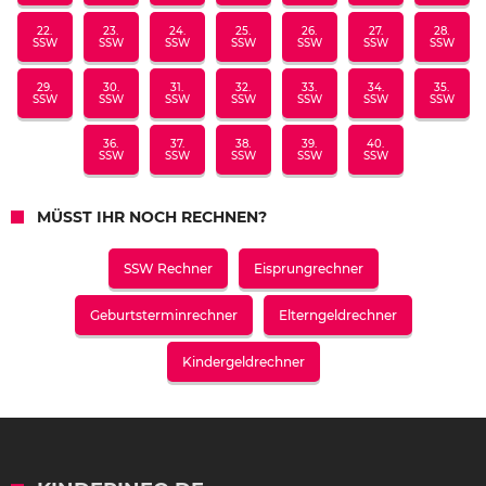
22.
23.
24.
25.
26.
27.
28.
SSW
SSW
SSW
SSW
SSW
SSW
SSW
29.
30.
31.
32.
33.
34.
35.
SSW
SSW
SSW
SSW
SSW
SSW
SSW
36.
37.
38.
39.
40.
SSW
SSW
SSW
SSW
SSW
MÜSST IHR NOCH RECHNEN?
SSW Rechner
Eisprungrechner
Geburtsterminrechner
Elterngeldrechner
Kindergeldrechner