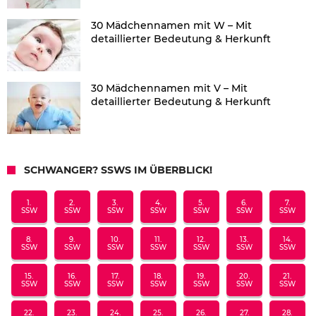
30 Mädchennamen mit W – Mit
detaillierter Bedeutung & Herkunft
30 Mädchennamen mit V – Mit
detaillierter Bedeutung & Herkunft
SCHWANGER? SSWS IM ÜBERBLICK!
1.
2.
3.
4.
5.
6.
7.
SSW
SSW
SSW
SSW
SSW
SSW
SSW
8.
9.
10.
11.
12.
13.
14.
SSW
SSW
SSW
SSW
SSW
SSW
SSW
15.
16.
17.
18.
19.
20.
21.
SSW
SSW
SSW
SSW
SSW
SSW
SSW
22.
23.
24.
25.
26.
27.
28.