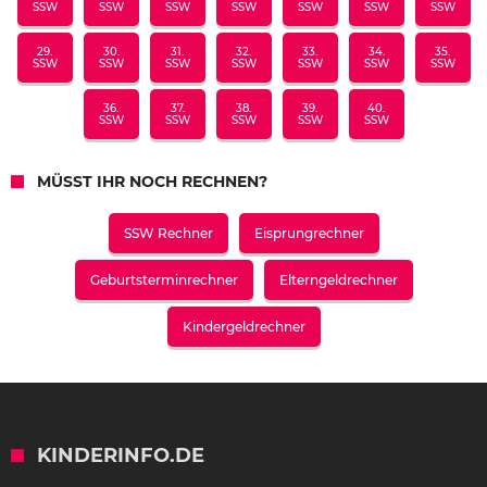
SSW
SSW
SSW
SSW
SSW
SSW
SSW
29.
30.
31.
32.
33.
34.
35.
SSW
SSW
SSW
SSW
SSW
SSW
SSW
36.
37.
38.
39.
40.
SSW
SSW
SSW
SSW
SSW
MÜSST IHR NOCH RECHNEN?
SSW Rechner
Eisprungrechner
Geburtsterminrechner
Elterngeldrechner
Kindergeldrechner
KINDERINFO.DE