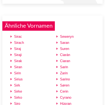
Ähnliche Vornamen
Sirac
Seweryn
Sirach
Saran
Siraj
Suren
Siraji
Ciarán
Sirak
Ciaran
Siran
Sarin
Sirin
Zarin
Sirius
Sarino
Sirk
Søren
Sirke
Cerin
Sirko
Cyrano
Siro
Hüsran