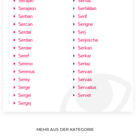
Serapio
Serhat
Serapion
Serhildan
Serban
Serif
Sercan
Serigne
Serdal
Serj
Serdan
Serjoscha
Serdar
Serkan
Seref
Serkar
Sereno
Sertac
Serenus
Servan
Serey
Servas
Serge
Servatius
Sergei
Servet
Sergej
MEHR AUS DER KATEGORIE