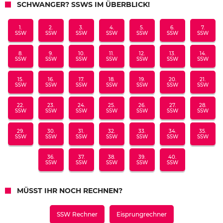
SCHWANGER? SSWS IM ÜBERBLICK!
1.
2.
3.
4.
5.
6.
7.
SSW
SSW
SSW
SSW
SSW
SSW
SSW
8.
9.
10.
11.
12.
13.
14.
SSW
SSW
SSW
SSW
SSW
SSW
SSW
15.
16.
17.
18.
19.
20.
21.
SSW
SSW
SSW
SSW
SSW
SSW
SSW
22.
23.
24.
25.
26.
27.
28.
SSW
SSW
SSW
SSW
SSW
SSW
SSW
29.
30.
31.
32.
33.
34.
35.
SSW
SSW
SSW
SSW
SSW
SSW
SSW
36.
37.
38.
39.
40.
SSW
SSW
SSW
SSW
SSW
MÜSST IHR NOCH RECHNEN?
SSW Rechner
Eisprungrechner