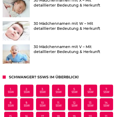
30 Mädchennamen mit X – Mit
detaillierter Bedeutung & Herkunft
30 Mädchennamen mit W – Mit
detaillierter Bedeutung & Herkunft
30 Mädchennamen mit V – Mit
detaillierter Bedeutung & Herkunft
SCHWANGER? SSWS IM ÜBERBLICK!
1.
2.
3.
4.
5.
6.
7.
SSW
SSW
SSW
SSW
SSW
SSW
SSW
8.
9.
10.
11.
12.
13.
14.
SSW
SSW
SSW
SSW
SSW
SSW
SSW
15.
16.
17.
18.
19.
20.
21.