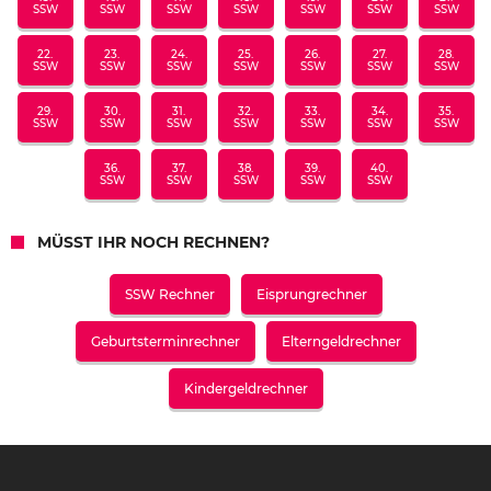
SSW
SSW
SSW
SSW
SSW
SSW
SSW
22.
23.
24.
25.
26.
27.
28.
SSW
SSW
SSW
SSW
SSW
SSW
SSW
29.
30.
31.
32.
33.
34.
35.
SSW
SSW
SSW
SSW
SSW
SSW
SSW
36.
37.
38.
39.
40.
SSW
SSW
SSW
SSW
SSW
MÜSST IHR NOCH RECHNEN?
SSW Rechner
Eisprungrechner
Geburtsterminrechner
Elterngeldrechner
Kindergeldrechner