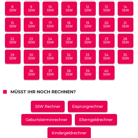
8.
9.
10.
11.
12.
13.
14.
SSW
SSW
SSW
SSW
SSW
SSW
SSW
15.
16.
17.
18.
19.
20.
21.
SSW
SSW
SSW
SSW
SSW
SSW
SSW
22.
23.
24.
25.
26.
27.
28.
SSW
SSW
SSW
SSW
SSW
SSW
SSW
29.
30.
31.
32.
33.
34.
35.
SSW
SSW
SSW
SSW
SSW
SSW
SSW
36.
37.
38.
39.
40.
SSW
SSW
SSW
SSW
SSW
MÜSST IHR NOCH RECHNEN?
SSW Rechner
Eisprungrechner
Geburtsterminrechner
Elterngeldrechner
Kindergeldrechner