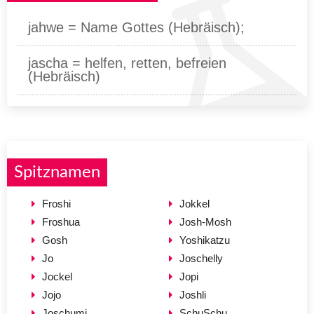
jahwe = Name Gottes (Hebräisch);
jascha = helfen, retten, befreien
(Hebräisch)
Spitznamen
Froshi
Jokkel
Froshua
Josh-Mosh
Gosh
Yoshikatzu
Jo
Joschelly
Jockel
Jopi
Jojo
Joshli
Joschumi
SchuSchu