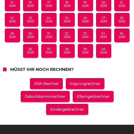
15.
16.
17.
18.
19.
20.
21.
SSW
SSW
SSW
SSW
SSW
SSW
SSW
22.
23.
24.
25.
26.
27.
28.
SSW
SSW
SSW
SSW
SSW
SSW
SSW
29.
30.
31.
32.
33.
34.
35.
SSW
SSW
SSW
SSW
SSW
SSW
SSW
36.
37.
38.
39.
40.
SSW
SSW
SSW
SSW
SSW
MÜSST IHR NOCH RECHNEN?
SSW Rechner
Eisprungrechner
Geburtsterminrechner
Elterngeldrechner
Kindergeldrechner