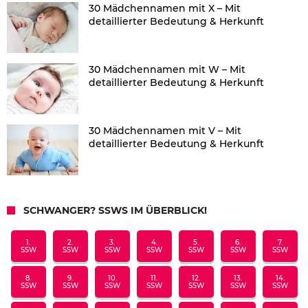
30 Mädchennamen mit X – Mit
detaillierter Bedeutung & Herkunft
30 Mädchennamen mit W – Mit
detaillierter Bedeutung & Herkunft
30 Mädchennamen mit V – Mit
detaillierter Bedeutung & Herkunft
SCHWANGER? SSWS IM ÜBERBLICK!
1.
2.
3.
4.
5.
6.
7.
SSW
SSW
SSW
SSW
SSW
SSW
SSW
8.
9.
10.
11.
12.
13.
14.
SSW
SSW
SSW
SSW
SSW
SSW
SSW