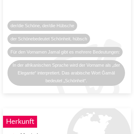
der/die Schöne, der/die Hübsche
der Schönebedeutet Schönheit, hübsch
Für den Vornamen Jamal gibt es mehrere Bedeutungen:
In der afrikanischen Sprache wird der Vorname als „der
Elegante“ interpretiert. Das arabische Wort Ǧamāl
bedeutet „Schönheit“.
Herkunft