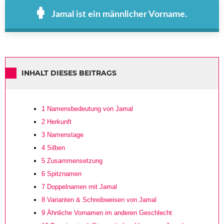
Jamal ist ein männlicher Vorname.
INHALT DIESES BEITRAGS
1
Namensbedeutung von Jamal
2
Herkunft
3
Namenstage
4
Silben
5
Zusammensetzung
6
Spitznamen
7
Doppelnamen mit Jamal
8
Varianten & Schreibweisen von Jamal
9
Ähnliche Vornamen im anderen Geschlecht