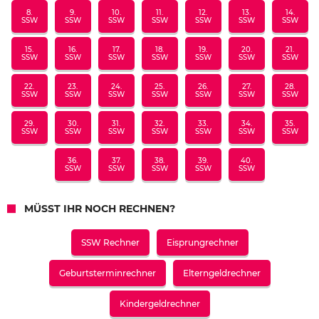
8.
9.
10.
11.
12.
13.
14.
SSW
SSW
SSW
SSW
SSW
SSW
SSW
15.
16.
17.
18.
19.
20.
21.
SSW
SSW
SSW
SSW
SSW
SSW
SSW
22.
23.
24.
25.
26.
27.
28.
SSW
SSW
SSW
SSW
SSW
SSW
SSW
29.
30.
31.
32.
33.
34.
35.
SSW
SSW
SSW
SSW
SSW
SSW
SSW
36.
37.
38.
39.
40.
SSW
SSW
SSW
SSW
SSW
MÜSST IHR NOCH RECHNEN?
SSW Rechner
Eisprungrechner
Geburtsterminrechner
Elterngeldrechner
Kindergeldrechner