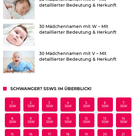
detaillierter Bedeutung & Herkunft
30 Mädchennamen mit W – Mit
detaillierter Bedeutung & Herkunft
30 Mädchennamen mit V – Mit
detaillierter Bedeutung & Herkunft
SCHWANGER? SSWS IM ÜBERBLICK!
1.
2.
3.
4.
5.
6.
7.
SSW
SSW
SSW
SSW
SSW
SSW
SSW
8.
9.
10.
11.
12.
13.
14.
SSW
SSW
SSW
SSW
SSW
SSW
SSW
15.
16.
17.
18.
19.
20.
21.