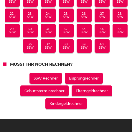
SSW
SSW
SSW
SSW
SSW
SSW
SSW
22.
23.
24.
25.
26.
27.
28.
SSW
SSW
SSW
SSW
SSW
SSW
SSW
29.
30.
31.
32.
33.
34.
35.
SSW
SSW
SSW
SSW
SSW
SSW
SSW
36.
37.
38.
39.
40.
SSW
SSW
SSW
SSW
SSW
MÜSST IHR NOCH RECHNEN?
SSW Rechner
Eisprungrechner
Geburtsterminrechner
Elterngeldrechner
Kindergeldrechner