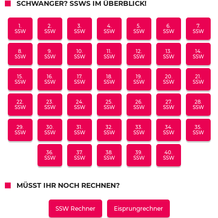
SCHWANGER? SSWS IM ÜBERBLICK!
1.
2.
3.
4.
5.
6.
7.
SSW
SSW
SSW
SSW
SSW
SSW
SSW
8.
9.
10.
11.
12.
13.
14.
SSW
SSW
SSW
SSW
SSW
SSW
SSW
15.
16.
17.
18.
19.
20.
21.
SSW
SSW
SSW
SSW
SSW
SSW
SSW
22.
23.
24.
25.
26.
27.
28.
SSW
SSW
SSW
SSW
SSW
SSW
SSW
29.
30.
31.
32.
33.
34.
35.
SSW
SSW
SSW
SSW
SSW
SSW
SSW
36.
37.
38.
39.
40.
SSW
SSW
SSW
SSW
SSW
MÜSST IHR NOCH RECHNEN?
SSW Rechner
Eisprungrechner