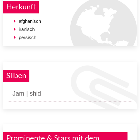
Herkunft
afghanisch
iranisch
persisch
Silben
Jam | shid
Prominente & Stars mit dem