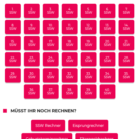
1.
2.
3.
4.
5.
6.
7.
SSW
SSW
SSW
SSW
SSW
SSW
SSW
8.
9.
10.
11.
12.
13.
14.
SSW
SSW
SSW
SSW
SSW
SSW
SSW
15.
16.
17.
18.
19.
20.
21.
SSW
SSW
SSW
SSW
SSW
SSW
SSW
22.
23.
24.
25.
26.
27.
28.
SSW
SSW
SSW
SSW
SSW
SSW
SSW
29.
30.
31.
32.
33.
34.
35.
SSW
SSW
SSW
SSW
SSW
SSW
SSW
36.
37.
38.
39.
40.
SSW
SSW
SSW
SSW
SSW
MÜSST IHR NOCH RECHNEN?
SSW Rechner
Eisprungrechner
Geburtsterminrechner
Elterngeldrechner