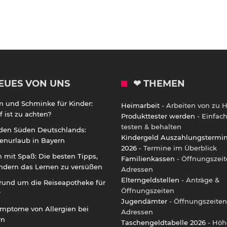
EUES VON UNS
❤ THEMEN
m und Schminke für Kinder:
Heimarbeit
- Arbeiten von zu 
 ist zu achten?
Produkttester werden
- Einfac
testen & behalten
 den Süden Deutschlands:
Kindergeld Auszahlungstermi
enurlaub in Bayern
2026
- Termine im Überblick
 mit Spaß: Die besten Tipps,
Familienkassen
- Öffnungszeit
ndern das Lernen zu versüßen
Adressen
Elterngeldstellen
- Anträge &
rund um die Reiseapotheke für
Öffnungszeiten
r
Jugendämter
- Öffnungszeiten
ymptome von Allergien bei
Adressen
rn
Taschengeldtabelle 2026
- Höh