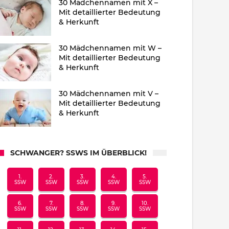
30 Mädchennamen mit X –
Mit detaillierter Bedeutung
& Herkunft
30 Mädchennamen mit W –
Mit detaillierter Bedeutung
& Herkunft
30 Mädchennamen mit V –
Mit detaillierter Bedeutung
& Herkunft
SCHWANGER? SSWS IM ÜBERBLICK!
1.
2.
3.
4.
5.
SSW
SSW
SSW
SSW
SSW
6.
7.
8.
9.
10.
SSW
SSW
SSW
SSW
SSW