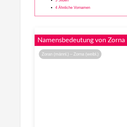
3
Silben
4
Ähnliche Vornamen
Namensbedeutung von Zorna
Zoran (männl.) – Zorna (weibl.)