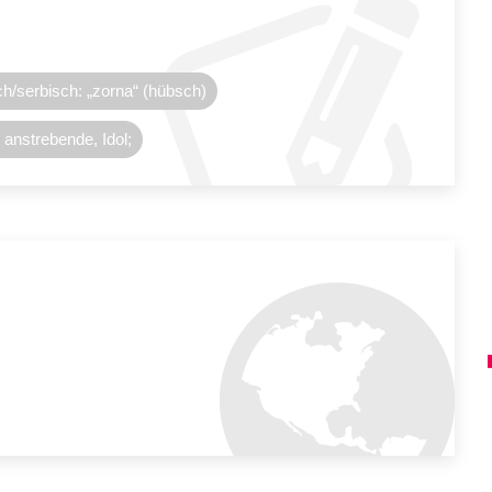
ch/serbisch: „zorna“ (hübsch)
 anstrebende, Idol;