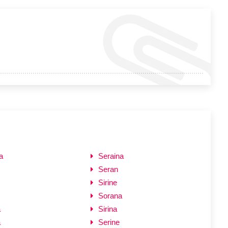
a
Seraina
Seran
Sirine
Sorana
a
Sirina
a
Serine