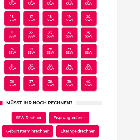
11.
12.
13.
14.
15.
SSW
SSW
SSW
SSW
SSW
16.
17.
18.
19.
20.
SSW
SSW
SSW
SSW
SSW
21.
22.
23.
24.
25.
SSW
SSW
SSW
SSW
SSW
26.
27.
28.
29.
30.
SSW
SSW
SSW
SSW
SSW
31.
32.
33.
34.
35.
SSW
SSW
SSW
SSW
SSW
36.
37.
38.
39.
40.
SSW
SSW
SSW
SSW
SSW
MÜSST IHR NOCH RECHNEN?
SSW Rechner
Eisprungrechner
Geburtsterminrechner
Elterngeldrechner