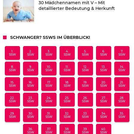
30 Mädchennamen mit V – Mit
detaillierter Bedeutung & Herkunft
SCHWANGER? SSWS IM ÜBERBLICK!
1.
2.
3.
4.
5.
6.
7.
SSW
SSW
SSW
SSW
SSW
SSW
SSW
8.
9.
10.
11.
12.
13.
14.
SSW
SSW
SSW
SSW
SSW
SSW
SSW
15.
16.
17.
18.
19.
20.
21.
SSW
SSW
SSW
SSW
SSW
SSW
SSW
22.
23.
24.
25.
26.
27.
28.
SSW
SSW
SSW
SSW
SSW
SSW
SSW
29.
30.
31.
32.
33.
34.
35.
SSW
SSW
SSW
SSW
SSW
SSW
SSW
36.
37.
38.
39.
40.
SSW
SSW
SSW
SSW
SSW