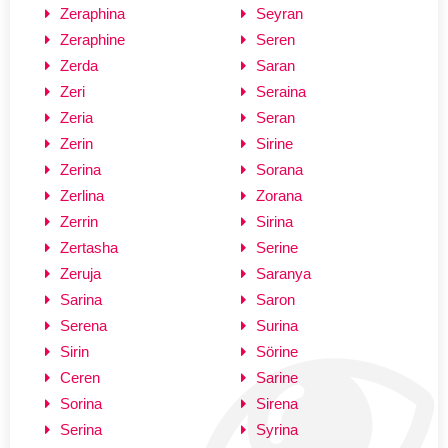
Zeraphina
Seyran
Zeraphine
Seren
Zerda
Saran
Zeri
Seraina
Zeria
Seran
Zerin
Sirine
Zerina
Sorana
Zerlina
Zorana
Zerrin
Sirina
Zertasha
Serine
Zeruja
Saranya
Sarina
Saron
Serena
Surina
Sirin
Sörine
Ceren
Sarine
Sorina
Sirena
Serina
Syrina