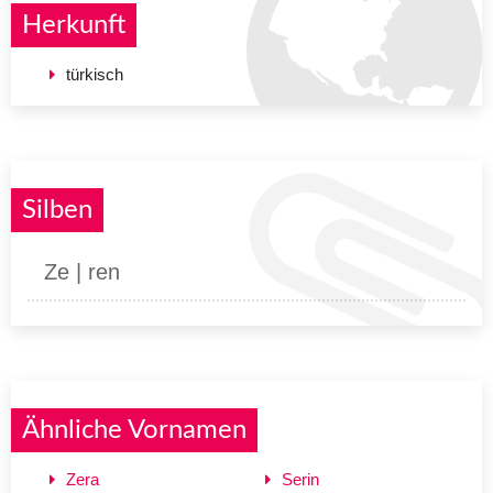
Herkunft
türkisch
Silben
Ze | ren
Ähnliche Vornamen
Zera
Serin