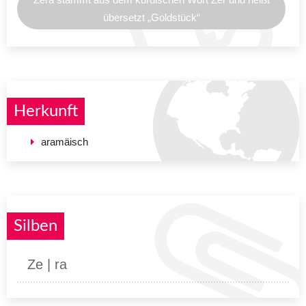
übersetzt „Goldstück“
Herkunft
aramäisch
Silben
Ze | ra