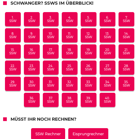
SCHWANGER? SSWS IM ÜBERBLICK!
1.
2.
3.
4.
5.
6.
7.
SSW
SSW
SSW
SSW
SSW
SSW
SSW
8.
9.
10.
11.
12.
13.
14.
SSW
SSW
SSW
SSW
SSW
SSW
SSW
15.
16.
17.
18.
19.
20.
21.
SSW
SSW
SSW
SSW
SSW
SSW
SSW
22.
23.
24.
25.
26.
27.
28.
SSW
SSW
SSW
SSW
SSW
SSW
SSW
29.
30.
31.
32.
33.
34.
35.
SSW
SSW
SSW
SSW
SSW
SSW
SSW
36.
37.
38.
39.
40.
SSW
SSW
SSW
SSW
SSW
MÜSST IHR NOCH RECHNEN?
SSW Rechner
Eisprungrechner