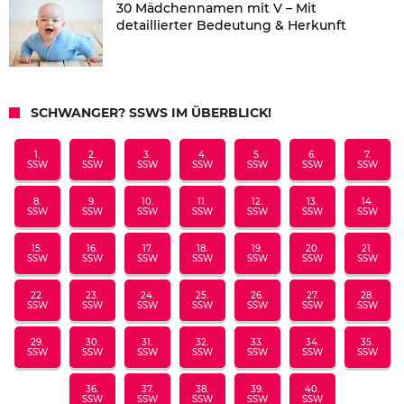
30 Mädchennamen mit V – Mit
detaillierter Bedeutung & Herkunft
SCHWANGER? SSWS IM ÜBERBLICK!
1.
2.
3.
4.
5.
6.
7.
SSW
SSW
SSW
SSW
SSW
SSW
SSW
8.
9.
10.
11.
12.
13.
14.
SSW
SSW
SSW
SSW
SSW
SSW
SSW
15.
16.
17.
18.
19.
20.
21.
SSW
SSW
SSW
SSW
SSW
SSW
SSW
22.
23.
24.
25.
26.
27.
28.
SSW
SSW
SSW
SSW
SSW
SSW
SSW
29.
30.
31.
32.
33.
34.
35.
SSW
SSW
SSW
SSW
SSW
SSW
SSW
36.
37.
38.
39.
40.
SSW
SSW
SSW
SSW
SSW