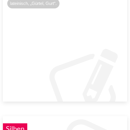
lateinisch, „Gürtel, Gurt“.
Silben