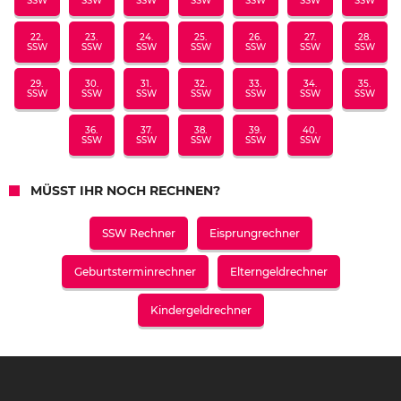
SSW
SSW
SSW
SSW
SSW
SSW
SSW
22.
23.
24.
25.
26.
27.
28.
SSW
SSW
SSW
SSW
SSW
SSW
SSW
29.
30.
31.
32.
33.
34.
35.
SSW
SSW
SSW
SSW
SSW
SSW
SSW
36.
37.
38.
39.
40.
SSW
SSW
SSW
SSW
SSW
MÜSST IHR NOCH RECHNEN?
SSW Rechner
Eisprungrechner
Geburtsterminrechner
Elterngeldrechner
Kindergeldrechner