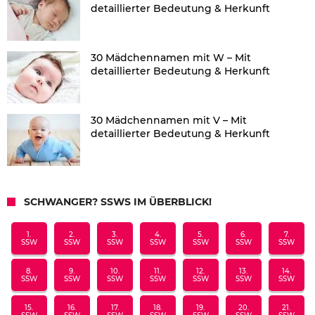
detaillierter Bedeutung & Herkunft
30 Mädchennamen mit W – Mit
detaillierter Bedeutung & Herkunft
30 Mädchennamen mit V – Mit
detaillierter Bedeutung & Herkunft
SCHWANGER? SSWS IM ÜBERBLICK!
1.
2.
3.
4.
5.
6.
7.
SSW
SSW
SSW
SSW
SSW
SSW
SSW
8.
9.
10.
11.
12.
13.
14.
SSW
SSW
SSW
SSW
SSW
SSW
SSW
15.
16.
17.
18.
19.
20.
21.