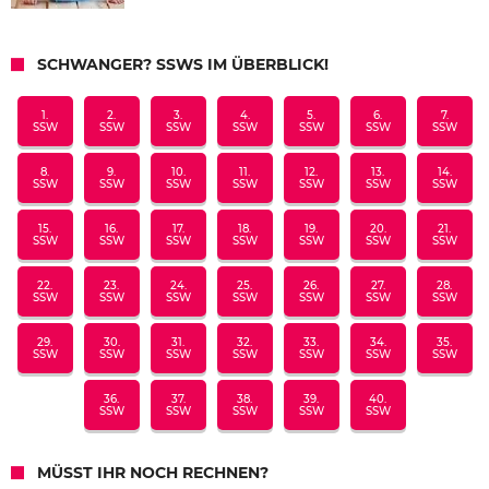
SCHWANGER? SSWS IM ÜBERBLICK!
1.
2.
3.
4.
5.
6.
7.
SSW
SSW
SSW
SSW
SSW
SSW
SSW
8.
9.
10.
11.
12.
13.
14.
SSW
SSW
SSW
SSW
SSW
SSW
SSW
15.
16.
17.
18.
19.
20.
21.
SSW
SSW
SSW
SSW
SSW
SSW
SSW
22.
23.
24.
25.
26.
27.
28.
SSW
SSW
SSW
SSW
SSW
SSW
SSW
29.
30.
31.
32.
33.
34.
35.
SSW
SSW
SSW
SSW
SSW
SSW
SSW
36.
37.
38.
39.
40.
SSW
SSW
SSW
SSW
SSW
MÜSST IHR NOCH RECHNEN?