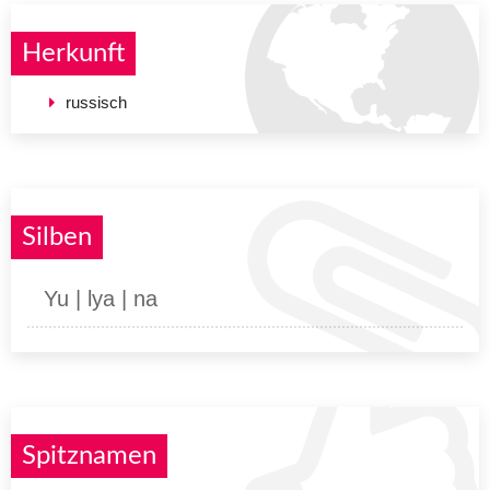
Herkunft
russisch
Silben
Yu | lya | na
Spitznamen