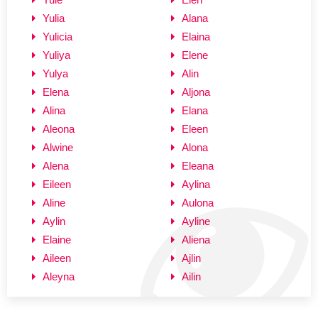
Yulia
Alana
Yulicia
Elaina
Yuliya
Elene
Yulya
Alin
Elena
Aljona
Alina
Elana
Aleona
Eleen
Alwine
Alona
Alena
Eleana
Eileen
Aylina
Aline
Aulona
Aylin
Ayline
Elaine
Aliena
Aileen
Ajlin
Aleyna
Ailin