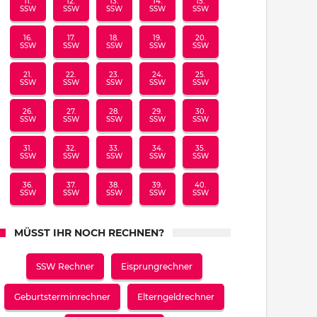
11.
12.
13.
14.
15.
SSW
SSW
SSW
SSW
SSW
16.
17.
18.
19.
20.
SSW
SSW
SSW
SSW
SSW
21.
22.
23.
24.
25.
SSW
SSW
SSW
SSW
SSW
26.
27.
28.
29.
30.
SSW
SSW
SSW
SSW
SSW
31.
32.
33.
34.
35.
SSW
SSW
SSW
SSW
SSW
36.
37.
38.
39.
40.
SSW
SSW
SSW
SSW
SSW
MÜSST IHR NOCH RECHNEN?
SSW Rechner
Eisprungrechner
Geburtsterminrechner
Elterngeldrechner