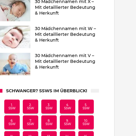
30 Mädchennamen mit X –
Mit detaillierter Bedeutung
& Herkunft
30 Mädchennamen mit W –
Mit detaillierter Bedeutung
& Herkunft
30 Mädchennamen mit V –
Mit detaillierter Bedeutung
& Herkunft
SCHWANGER? SSWS IM ÜBERBLICK!
1.
2.
3.
4.
5.
SSW
SSW
SSW
SSW
SSW
6.
7.
8.
9.
10.
SSW
SSW
SSW
SSW
SSW