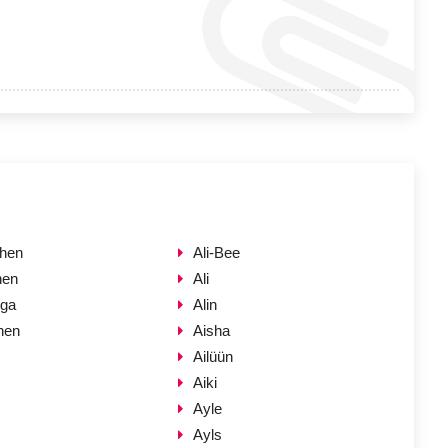
hen
Ali-Bee
hen
Ali
hga
Alin
hen
Aisha
Ailüün
Aiki
Ayle
Ayls