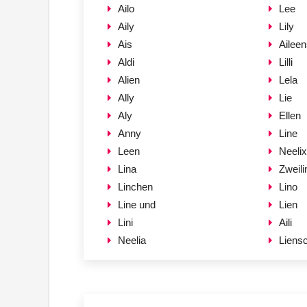
Ailo
Lee
Aily
Lily
Ais
Ailee
Aldi
Lilli
Alien
Lela
Ally
Lie
Aly
Ellen
Anny
Line
Leen
Neelix
Lina
Zweili
Linchen
Lino
Line und
Lien
Lini
Aili
Neelia
Liens