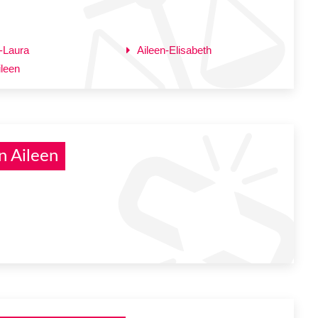
-Laura
Aileen-Elisabeth
ileen
n Aileen