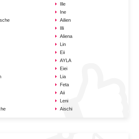
Ille
Ine
nsche
Ailien
Illi
Aliena
Lin
Eii
AYLA
Eiei
n
Lia
Feta
Aii
Leni
che
Aischi