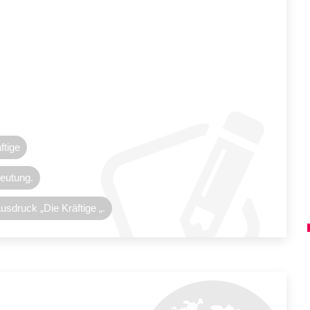
ftige
deutung.
usdruck „Die Kräftige „.