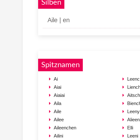
Silben
Aile | en
Spitznamen
Ai
Leenc
Aiai
Lienc
Aiaiai
Aitsc
Aila
Bienc
Aile
Leeny
Ailee
Alieen
Aileenchen
Elli
Ailini
Leeni