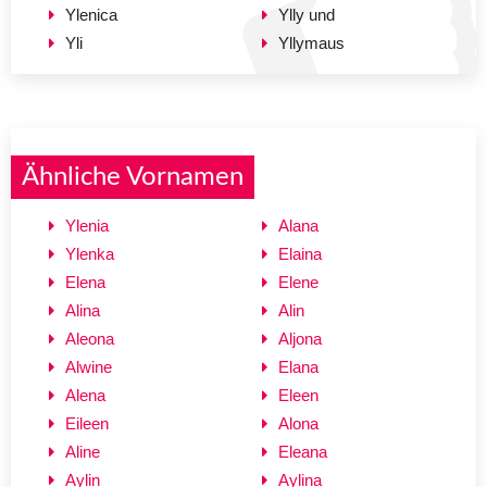
Ylenica
Ylly und
Yli
Yllymaus
Ähnliche Vornamen
Ylenia
Alana
Ylenka
Elaina
Elena
Elene
Alina
Alin
Aleona
Aljona
Alwine
Elana
Alena
Eleen
Eileen
Alona
Aline
Eleana
Aylin
Aylina