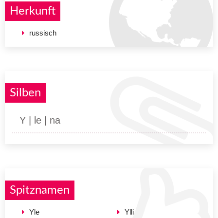
Herkunft
russisch
Silben
Y | le | na
Spitznamen
Yle
Ylli