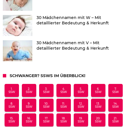
30 Mädchennamen mit W – Mit
detaillierter Bedeutung & Herkunft
30 Mädchennamen mit V – Mit
detaillierter Bedeutung & Herkunft
SCHWANGER? SSWS IM ÜBERBLICK!
1.
2.
3.
4.
5.
6.
7.
SSW
SSW
SSW
SSW
SSW
SSW
SSW
8.
9.
10.
11.
12.
13.
14.
SSW
SSW
SSW
SSW
SSW
SSW
SSW
15.
16.
17.
18.
19.
20.
21.
SSW
SSW
SSW
SSW
SSW
SSW
SSW