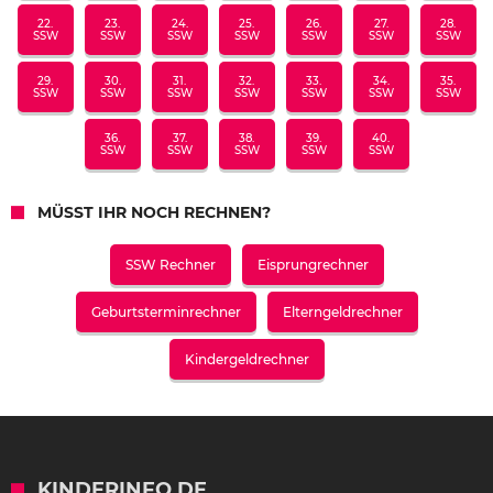
22.
23.
24.
25.
26.
27.
28.
SSW
SSW
SSW
SSW
SSW
SSW
SSW
29.
30.
31.
32.
33.
34.
35.
SSW
SSW
SSW
SSW
SSW
SSW
SSW
36.
37.
38.
39.
40.
SSW
SSW
SSW
SSW
SSW
MÜSST IHR NOCH RECHNEN?
SSW Rechner
Eisprungrechner
Geburtsterminrechner
Elterngeldrechner
Kindergeldrechner
KINDERINFO.DE