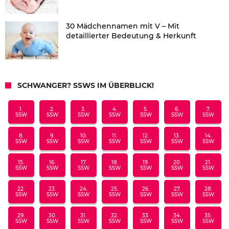
30 Mädchennamen mit V – Mit
detaillierter Bedeutung & Herkunft
SCHWANGER? SSWS IM ÜBERBLICK!
1.
2.
3.
4.
5.
6.
7.
SSW
SSW
SSW
SSW
SSW
SSW
SSW
8.
9.
10.
11.
12.
13.
14.
SSW
SSW
SSW
SSW
SSW
SSW
SSW
15.
16.
17.
18.
19.
20.
21.
SSW
SSW
SSW
SSW
SSW
SSW
SSW
22.
23.
24.
25.
26.
27.
28.
SSW
SSW
SSW
SSW
SSW
SSW
SSW
29.
30.
31.
32.
33.
34.
35.
SSW
SSW
SSW
SSW
SSW
SSW
SSW