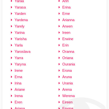
Yaraa
Arin
Yarasa
Erina
Yarden
Erne
Yardena
Arianna
Yarely
Arwen
Yarina
Ireen
Yarisha
Erwine
Yarla
Erin
Yaroslava
Oranna
Yarra
Oriana
Yaryna
Ourania
Irene
Erona
Erna
Aruna
Irina
Urania
Ariane
Arena
Irena
Werena
Eren
Eireen
Ariana
Erwina