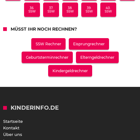
36.
37.
38.
39.
40.
SSW
SSW
SSW
SSW
SSW
MÜSST IHR NOCH RECHNEN?
SSW Rechner
Eisprungrechner
Geburtsterminrechner
Elterngeldrechner
Kindergeldrechner
KINDERINFO.DE
Startseite
Kontakt
Über uns