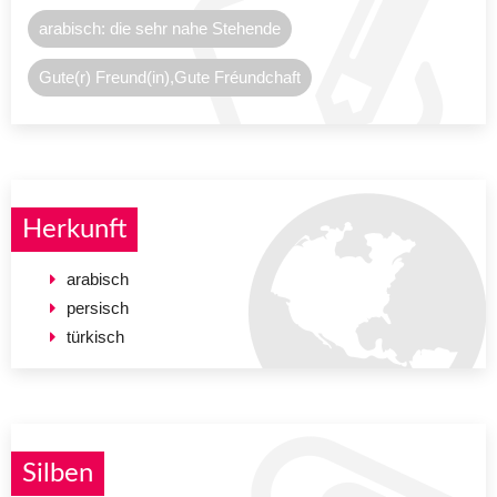
arabisch: die sehr nahe Stehende
Gute(r) Freund(in),Gute Fréundchaft
Herkunft
arabisch
persisch
türkisch
Silben