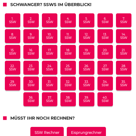
SCHWANGER? SSWS IM ÜBERBLICK!
1.
2.
3.
4.
5.
6.
7.
SSW
SSW
SSW
SSW
SSW
SSW
SSW
8.
9.
10.
11.
12.
13.
14.
SSW
SSW
SSW
SSW
SSW
SSW
SSW
15.
16.
17.
18.
19.
20.
21.
SSW
SSW
SSW
SSW
SSW
SSW
SSW
22.
23.
24.
25.
26.
27.
28.
SSW
SSW
SSW
SSW
SSW
SSW
SSW
29.
30.
31.
32.
33.
34.
35.
SSW
SSW
SSW
SSW
SSW
SSW
SSW
36.
37.
38.
39.
40.
SSW
SSW
SSW
SSW
SSW
MÜSST IHR NOCH RECHNEN?
SSW Rechner
Eisprungrechner