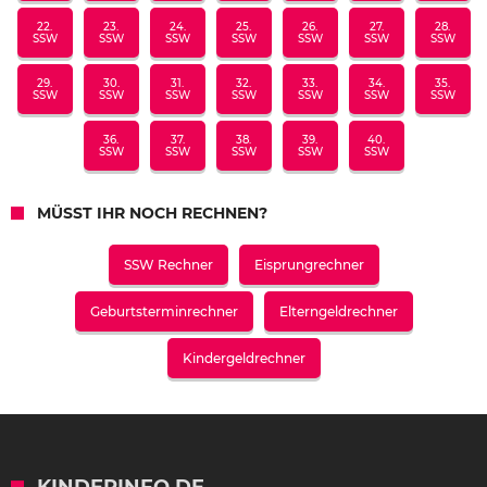
22.
23.
24.
25.
26.
27.
28.
SSW
SSW
SSW
SSW
SSW
SSW
SSW
29.
30.
31.
32.
33.
34.
35.
SSW
SSW
SSW
SSW
SSW
SSW
SSW
36.
37.
38.
39.
40.
SSW
SSW
SSW
SSW
SSW
MÜSST IHR NOCH RECHNEN?
SSW Rechner
Eisprungrechner
Geburtsterminrechner
Elterngeldrechner
Kindergeldrechner
KINDERINFO.DE