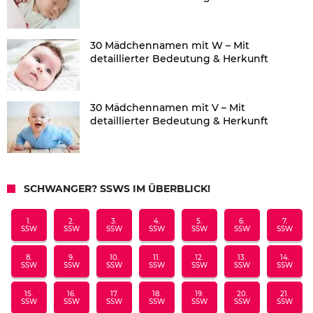
30 Mädchennamen mit W – Mit
detaillierter Bedeutung & Herkunft
30 Mädchennamen mit V – Mit
detaillierter Bedeutung & Herkunft
SCHWANGER? SSWS IM ÜBERBLICK!
1.
2.
3.
4.
5.
6.
7.
SSW
SSW
SSW
SSW
SSW
SSW
SSW
8.
9.
10.
11.
12.
13.
14.
SSW
SSW
SSW
SSW
SSW
SSW
SSW
15.
16.
17.
18.
19.
20.
21.
SSW
SSW
SSW
SSW
SSW
SSW
SSW