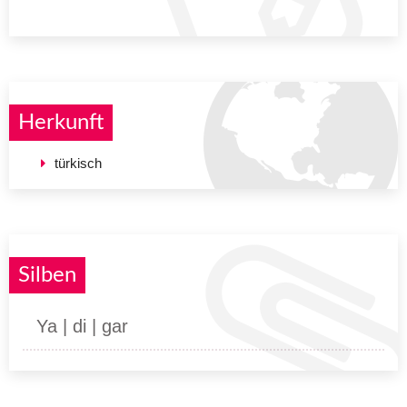
Herkunft
türkisch
Silben
Ya | di | gar