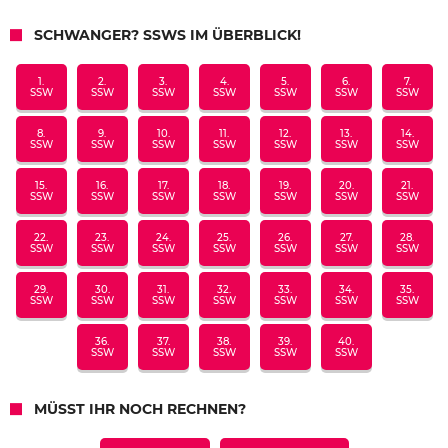
SCHWANGER? SSWS IM ÜBERBLICK!
1.
2.
3.
4.
5.
6.
7.
SSW
SSW
SSW
SSW
SSW
SSW
SSW
8.
9.
10.
11.
12.
13.
14.
SSW
SSW
SSW
SSW
SSW
SSW
SSW
15.
16.
17.
18.
19.
20.
21.
SSW
SSW
SSW
SSW
SSW
SSW
SSW
22.
23.
24.
25.
26.
27.
28.
SSW
SSW
SSW
SSW
SSW
SSW
SSW
29.
30.
31.
32.
33.
34.
35.
SSW
SSW
SSW
SSW
SSW
SSW
SSW
36.
37.
38.
39.
40.
SSW
SSW
SSW
SSW
SSW
MÜSST IHR NOCH RECHNEN?