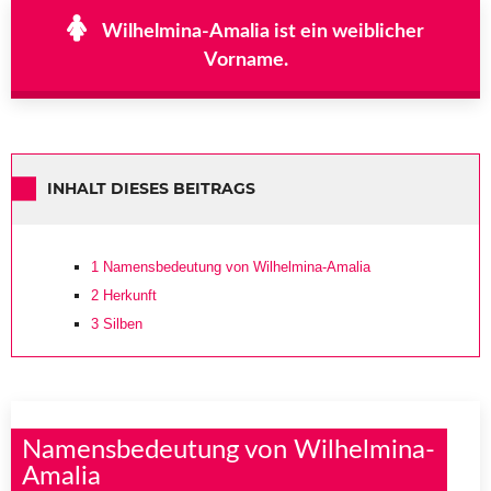
Wilhelmina-Amalia ist ein weiblicher
Vorname.
INHALT DIESES BEITRAGS
1
Namensbedeutung von Wilhelmina-Amalia
2
Herkunft
3
Silben
Namensbedeutung von Wilhelmina-
Amalia