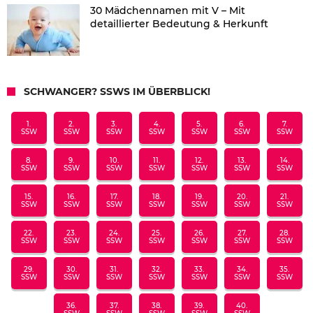
30 Mädchennamen mit V – Mit
detaillierter Bedeutung & Herkunft
SCHWANGER? SSWS IM ÜBERBLICK!
1.
2.
3.
4.
5.
6.
7.
SSW
SSW
SSW
SSW
SSW
SSW
SSW
8.
9.
10.
11.
12.
13.
14.
SSW
SSW
SSW
SSW
SSW
SSW
SSW
15.
16.
17.
18.
19.
20.
21.
SSW
SSW
SSW
SSW
SSW
SSW
SSW
22.
23.
24.
25.
26.
27.
28.
SSW
SSW
SSW
SSW
SSW
SSW
SSW
29.
30.
31.
32.
33.
34.
35.
SSW
SSW
SSW
SSW
SSW
SSW
SSW
36.
37.
38.
39.
40.